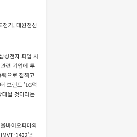
도전기, 대원전선
근 삼성전자 파업 사
 관련 기업에 투
 동력으로 점찍고
터 브랜드 'LG액
 확대될 것이라는
. 한올바이오파마의
VT-1402'의