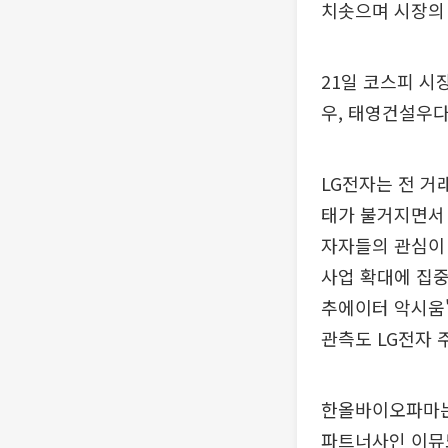
치솟으며 시장의
21일 코스피 시
우, 태영건설우다
LG전자는 전 거래
태가 불거지면서 
자자들의 관심이 
사업 확대에 집중
추에이터 악시움'
관측도 LG전자 
한올바이오파마는 
파트너사인 이뮤노