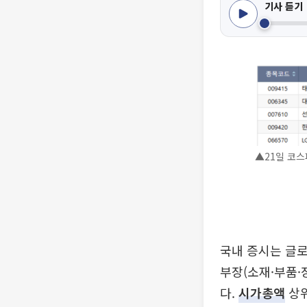
기사 듣기
▲21일 코스
국내 증시는 글로
부장(소재·부품·
다.
시가총액
상위