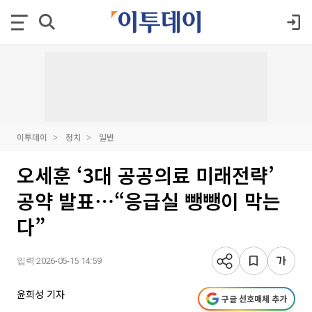
이투데이
정치
일반
오세훈 ‘3대 공공의료 미래전략’
공약 발표⋯“응급실 뺑뺑이 막는
다”
입력 2026-05-15 14:59
윤희성 기자
구글 선호매체 추가