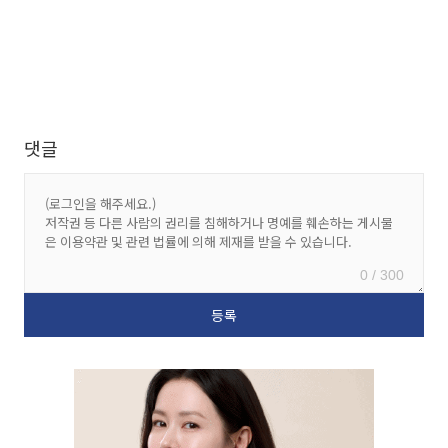
댓글
0 / 300