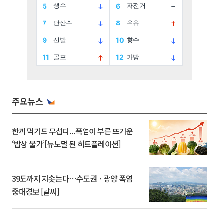
주요뉴스
한끼 먹기도 무섭다...폭염이 부른 뜨거운
‘밥상 물가’[뉴노멀 된 히트플레이션]
39도까지 치솟는다⋯수도권ㆍ광양 폭염
중대경보 [날씨]