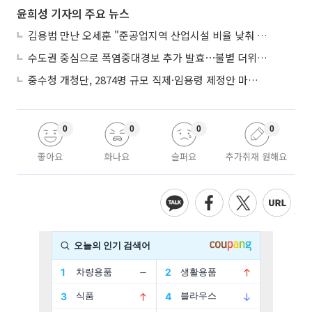
윤희성 기자의 주요 뉴스
김용범 만난 오세훈 "준공업지역 산업시설 비율 낮춰 공급 늘려야"
수도권 중심으로 폭염중대경보 추가 발효⋯불볕 더위 지속
중수청 개청단, 2874명 규모 직제·임용령 제정안 마련⋯5일 입법예고
0
0
0
0
좋아요
화나요
슬퍼요
추가취재 원해요