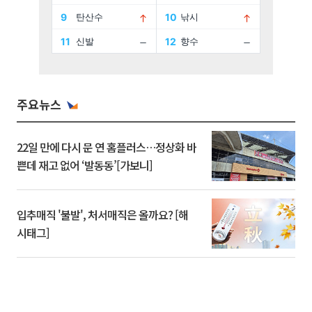
주요뉴스
22일 만에 다시 문 연 홈플러스…정상화 바
쁜데 재고 없어 ‘발동동’[가보니]
입추매직 '불발', 처서매직은 올까요? [해
시태그]