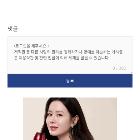
댓글
0 / 300