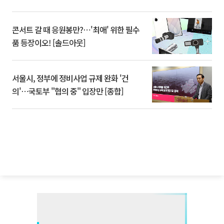
콘서트 갈 때 응원봉만?⋯'최애' 위한 필수
품 등장이오! [솔드아웃]
서울시, 정부에 정비사업 규제 완화 '건
의'⋯국토부 "협의 중" 입장만 [종합]