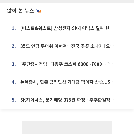
많이 본 뉴스
[베스트&워스트] 삼성전자·SK하이닉스 밀린 한 주…상상인증권은 85% 급등
1.
35도 안팎 무더위 이어져…전국 곳곳 소나기 [오늘 날씨]
2.
[주간증시전망] 다음주 코스피 6000~7000⋯“外人 수급은 정책이 변수”
3.
뉴욕증시, 연준 금리인상 기대감 꺾이자 상승...S&P500 사상 최고치 [종합]
4.
SK하이닉스, 분기배당 375원 확정…주주환원책 9월로 앞당겨 발표
5.