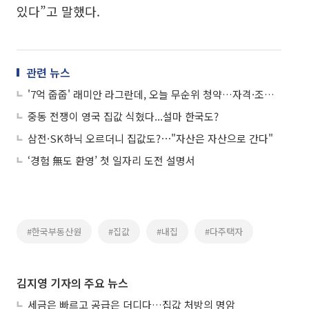
있다”고 말했다.
관련 뉴스
'7억 줍줍' 래미안 라그란데, 오늘 무순위 청약…자격·조건은?
중동 전쟁이 영국 집값 식혔다...설마 한국도?
삼전·SK하닉 오르더니 집값도?⋯"자산은 자산으로 간다"
‘경험 無도 환영’ 첫 일자리 도전 설명서
#한국부동산원
#집값
#내집
#다주택자
김지영 기자의 주요 뉴스
세금은 빠르고 공급은 더디다…집값 처방의 명암