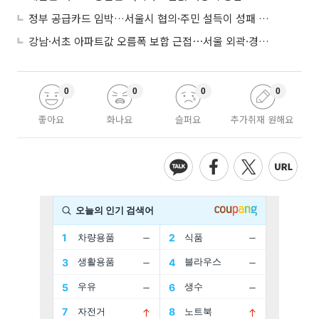
정부 공급카드 임박…서울시 협의·주민 설득이 성패 가른다
강남·서초 아파트값 오름폭 보합 근접⋯서울 외곽·경기 남부 중심 매수세
0
0
0
0
좋아요
화나요
슬퍼요
추가취재 원해요