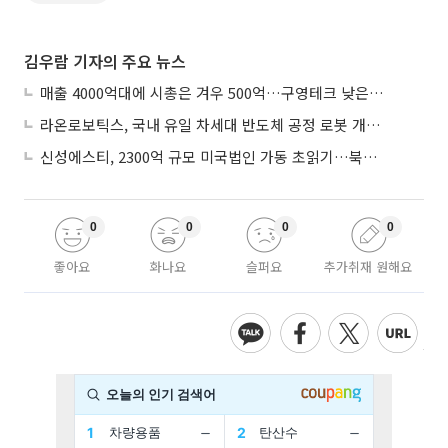
김우람 기자의 주요 뉴스
매출 4000억대에 시총은 겨우 500억…구영테크 낮은 몸값에 저가 승계 마무리
라온로보틱스, 국내 유일 차세대 반도체 공정 로봇 개발 ‘고객사 테스트 진행’
신성에스티, 2300억 규모 미국법인 가동 초읽기…북미 ESS 공략 본격화
0
0
0
0
좋아요
화나요
슬퍼요
추가취재 원해요