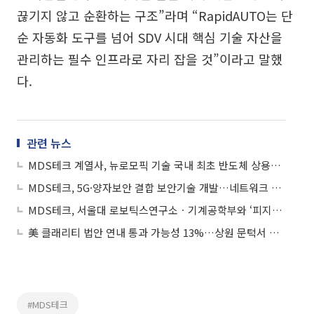
끊기지 않고 순환하는 구조”라며 “RapidAUTO는 단
순 자동화 도구를 넘어 SDV 시대 핵심 기술 자산을
관리하는 필수 인프라로 자리 잡을 것”이라고 말했
다.
관련 뉴스
MDS테크 계열사, 뉴로모픽 기술 국내 최초 반도체 상용화 나선다
MDS테크, 5G·양자보안 결합 보안기술 개발…네트워크 리질리언스 강화
MDS테크, 서울대 로보틱스연구소ㆍ기계공학부와 ‘피지컬 AI’ 로봇 인재 양성 MOU
美 클래리티 법안 연내 통과 가능성 13%…상원 문턱서 제동
#MDS테크