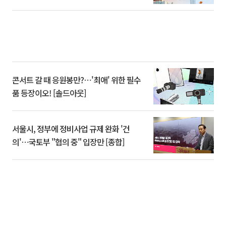
콘서트 갈 때 응원봉만?⋯'최애' 위한 필수
품 등장이오! [솔드아웃]
서울시, 정부에 정비사업 규제 완화 '건
의'⋯국토부 "협의 중" 입장만 [종합]