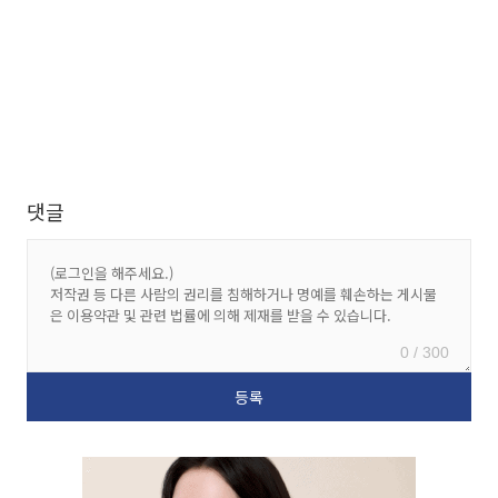
댓글
0 / 300