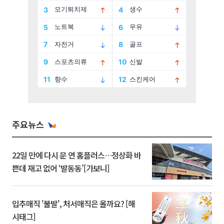
주요뉴스
22일 만에 다시 문 연 홈플러스…정상화 바
쁜데 재고 없어 ‘발동동’[가보니]
입추매직 '불발', 처서매직은 올까요? [해
시태그]