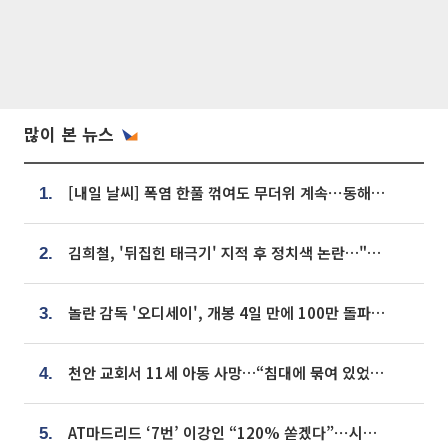
많이 본 뉴스
[내일 날씨] 폭염 한풀 꺾여도 무더위 계속⋯동해안 이틀 연속 비
1.
김희철, '뒤집힌 태극기' 지적 후 정치색 논란…"좌우 떠나 우리나라 국기"
2.
놀란 감독 '오디세이', 개봉 4일 만에 100만 돌파⋯'왕사남' 보다 빠르다
3.
천안 교회서 11세 아동 사망…“침대에 묶여 있었다” 진술 확보
4.
AT마드리드 ‘7번’ 이강인 “120% 쏟겠다”⋯시메오네 감독 “필요한 선수”
5.