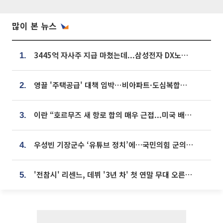
많이 본 뉴스
3445억 자사주 지급 마쳤는데...삼성전자 DX노조, 뒤늦은 '떼쓰기 집회'
1.
영끌 '주택공급' 대책 임박⋯비아파트·도심복합까지 총동원
2.
이란 “호르무즈 새 항로 합의 매우 근접...미국 배상 먼저”
3.
우성빈 기장군수 ‘유튜브 정치’에…국민의힘 군의원들 집단 반발
4.
'전참시' 리센느, 데뷔 '3년 차' 첫 연말 무대 오른다⋯"그동안 섭외 안 와"
5.