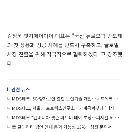
김정욱 엣지에이아이 대표는 “국산 뉴로모픽 반도체
의 첫 상용화 성공 사례를 반드시 구축하고, 글로벌
시장 진출을 위해 적극적으로 협력하겠다”고 강조했
다.
관련 뉴스
MDS테크, 5G·양자보안 결합 보안기술 개발…네트워크 리질리언스 강화
MDS테크, 서울대 로보틱스연구소ㆍ기계공학부와 ‘피지컬 AI’ 로봇 인재 양성 MOU
MDS테크 “엔비디아 젯슨 파트너 데이 초청…피지컬 AI 협력 방안 논의”
美 클래리티 법안 연내 통과 가능성 13%…상원 문턱서 제동