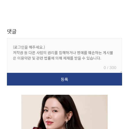
댓글
0 / 300