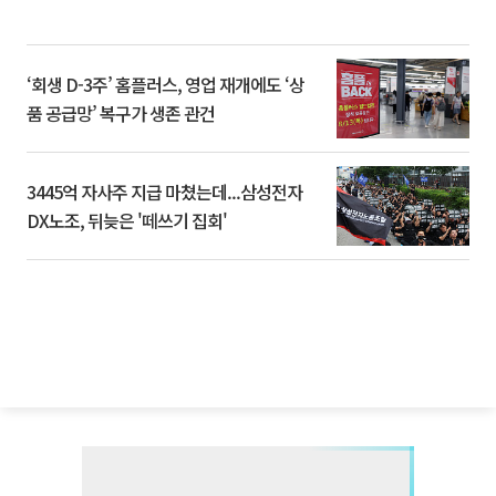
‘회생 D-3주’ 홈플러스, 영업 재개에도 ‘상
품 공급망’ 복구가 생존 관건
3445억 자사주 지급 마쳤는데...삼성전자
DX노조, 뒤늦은 '떼쓰기 집회'