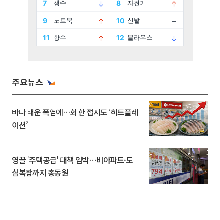
주요뉴스
바다 태운 폭염에…회 한 접시도 ‘히트플레
이션’
영끌 '주택공급' 대책 임박⋯비아파트·도
심복합까지 총동원