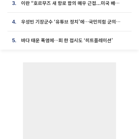
이란 “호르무즈 새 항로 합의 매우 근접...미국 배상 먼저”
3.
우성빈 기장군수 ‘유튜브 정치’에…국민의힘 군의원들 집단 반발
4.
바다 태운 폭염에…회 한 접시도 ‘히트플레이션’
5.