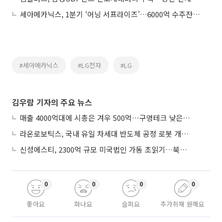
세아메카닉스, 1분기 ‘어닝 서프라이즈’…6000억 수주잔고 본격 출하 개시
#세아메카닉스
#LG전자
#LG
김우람 기자의 주요 뉴스
매출 4000억대에 시총은 겨우 500억…구영테크 낮은 몸값에 저가 승계 마무리
라온로보틱스, 국내 유일 차세대 반도체 공정 로봇 개발 ‘고객사 테스트 진행’
신성에스티, 2300억 규모 미국법인 가동 초읽기…북미 ESS 공략 본격화
0
0
0
0
좋아요
화나요
슬퍼요
추가취재 원해요