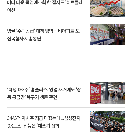
바다 태운 폭염에…회 한 접시도 ‘히트플레
이션’
영끌 '주택공급' 대책 임박⋯비아파트·도
심복합까지 총동원
‘회생 D-3주’ 홈플러스, 영업 재개에도 ‘상
품 공급망’ 복구가 생존 관건
3445억 자사주 지급 마쳤는데...삼성전자
DX노조, 뒤늦은 '떼쓰기 집회'