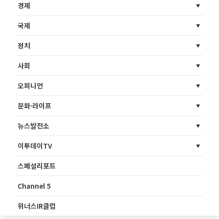
경제
국제
정치
사회
오피니언
문화·라이프
뉴스발전소
이투데이TV
스페셜리포트
Channel 5
위너스IR클럽