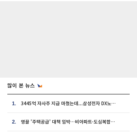
많이 본 뉴스
3445억 자사주 지급 마쳤는데...삼성전자 DX노조, 뒤늦은 '떼쓰기 집회'
1.
영끌 '주택공급' 대책 임박⋯비아파트·도심복합까지 총동원
2.