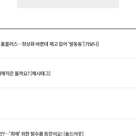
연 홈플러스…정상화 바쁜데 재고 없어 ‘발동동’[가보니]
서매직은 올까요? [해시태그]
?⋯'최애' 위한 필수품 등장이오! [솔드아웃]