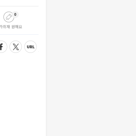
0
가취재 원해요