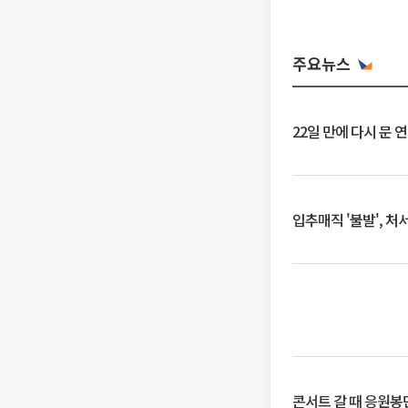
주요뉴스
22일 만에 다시 문 
입추매직 '불발', 처
콘서트 갈 때 응원봉만