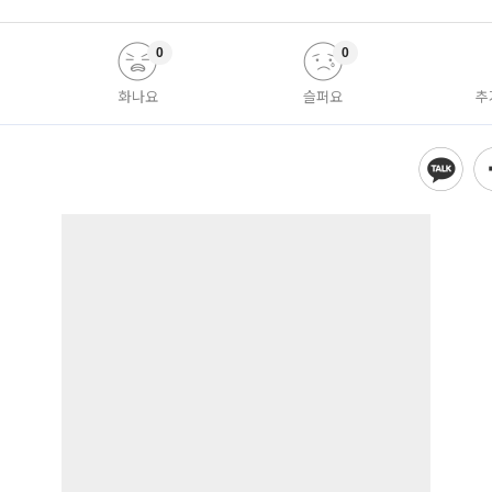
0
0
화나요
슬퍼요
추