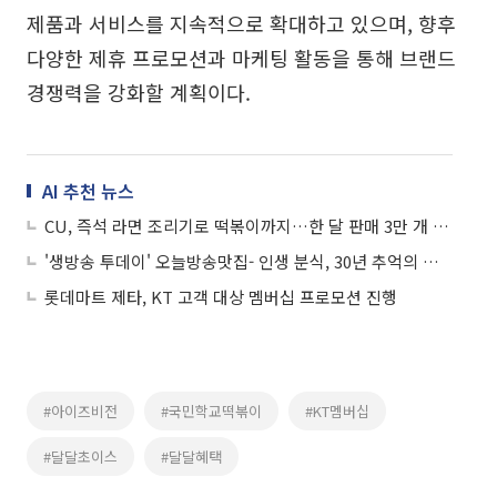
제품과 서비스를 지속적으로 확대하고 있으며, 향후
다양한 제휴 프로모션과 마케팅 활동을 통해 브랜드
경쟁력을 강화할 계획이다.
AI 추천 뉴스
CU, 즉석 라면 조리기로 떡볶이까지…한 달 판매 3만 개 돌파
'생방송 투데이' 오늘방송맛집- 인생 분식, 30년 추억의 떡볶이 맛집 '골○'
롯데마트 제타, KT 고객 대상 멤버십 프로모션 진행
#아이즈비전
#국민학교떡볶이
#KT멤버십
#달달초이스
#달달혜택