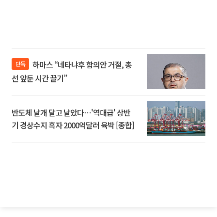
하마스 “네타냐후 합의안 거절, 총
단독
선 앞둔 시간 끌기”
반도체 날개 달고 날았다⋯'역대급' 상반
기 경상수지 흑자 2000억달러 육박 [종합]