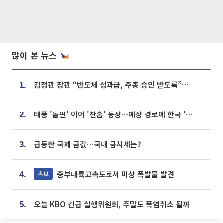
많이 본 뉴스
김정관 장관 “반도체 성과급, 주총 승인 받도록”…상법·자본시장법 개정 시사
1.
태풍 '돌핀' 이어 '찬홈' 등장…예상 경로에 한국 '한숨'
2.
급등한 국제 금값…국내 금시세는?
3.
중부내륙고속도로서 미상 폭발물 발견
속보
4.
오늘 KBO 긴급 실행위원회, 주말도 폭염취소 될까
5.