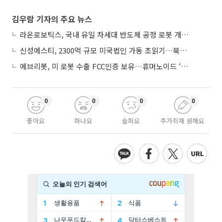
김우람 기자의 주요 뉴스
라온로보틱스, 국내 유일 차세대 반도체 공정 로봇 개발 ‘고객사 테스트 진행’
신성에스티, 2300억 규모 미국법인 가동 초읽기…북미 ESS 공략 본격화
에브리봇, 미 로봇 수출 FCC인증 보유…휴머노이드 ‘AI 두뇌’ 탑재 속도
0
0
0
0
좋아요
화나요
슬퍼요
추가취재 원해요