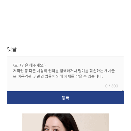
댓글
0 / 300