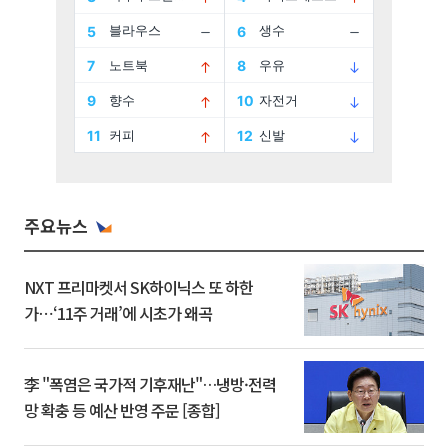
주요뉴스
NXT 프리마켓서 SK하이닉스 또 하한
가⋯‘11주 거래’에 시초가 왜곡
李 "폭염은 국가적 기후재난"…냉방·전력
망 확충 등 예산 반영 주문 [종합]