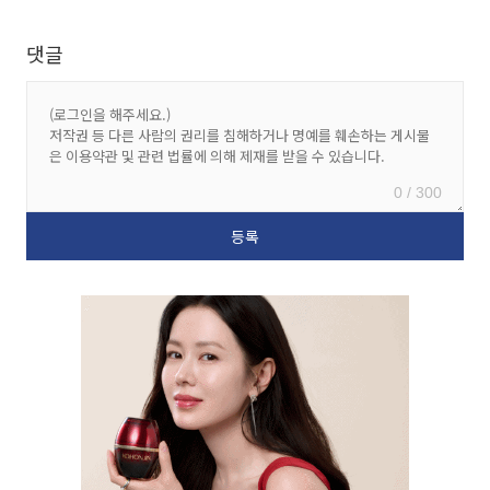
댓글
0 / 300