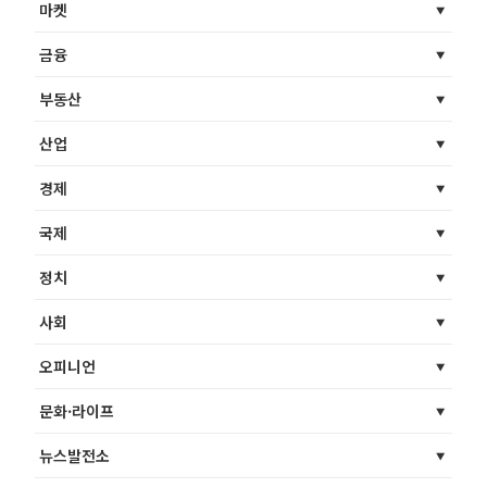
마켓
금융
부동산
산업
경제
국제
정치
사회
오피니언
문화·라이프
뉴스발전소