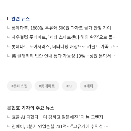
관련 뉴스
롯데마트, 1880원 우유와 500원 과자로 물가 안정 기여
차우철號 롯데마트, ‘제타 스마트센터·해외 확장’으로 돌파구 찾는다
롯데마트 토이저러스, 더티니핑 매장으로 키덜트·가족 고객 잡는다
美 클래리티 법안 연내 통과 가능성 13%…상원 문턱서 제동
#롯데쇼핑
#롯데마트
#KT
#제타
문현호 기자의 주요 뉴스
효율·AI 더했다…더 강하고 알뜰해진 ‘더 뉴 그랜저 하이브리드’
진에어, 2분기 영업손실 731억…“고유가에 수익성 악화”