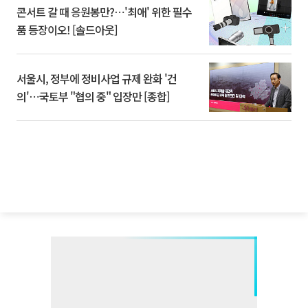
콘서트 갈 때 응원봉만?⋯'최애' 위한 필수
품 등장이오! [솔드아웃]
서울시, 정부에 정비사업 규제 완화 '건
의'⋯국토부 "협의 중" 입장만 [종합]