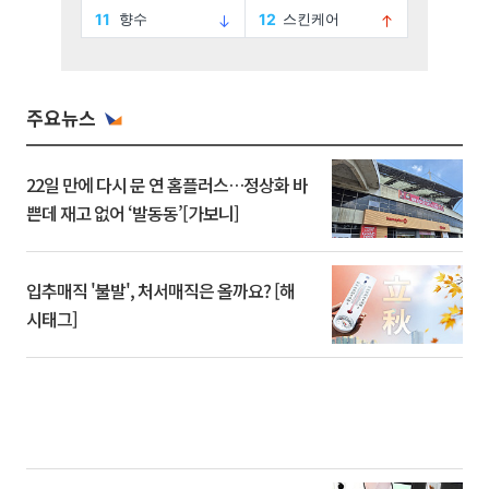
주요뉴스
22일 만에 다시 문 연 홈플러스…정상화 바
쁜데 재고 없어 ‘발동동’[가보니]
입추매직 '불발', 처서매직은 올까요? [해
시태그]