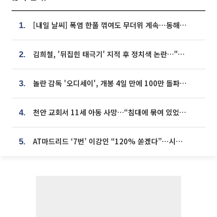
[내일 날씨] 폭염 한풀 꺾여도 무더위 계속⋯동해안 이틀 연속 비
1.
김희철, '뒤집힌 태극기' 지적 후 정치색 논란…"좌우 떠나 우리나라 국기"
2.
놀란 감독 '오디세이', 개봉 4일 만에 100만 돌파⋯'왕사남' 보다 빠르다
3.
천안 교회서 11세 아동 사망…“침대에 묶여 있었다” 진술 확보
4.
AT마드리드 ‘7번’ 이강인 “120% 쏟겠다”⋯시메오네 감독 “필요한 선수”
5.