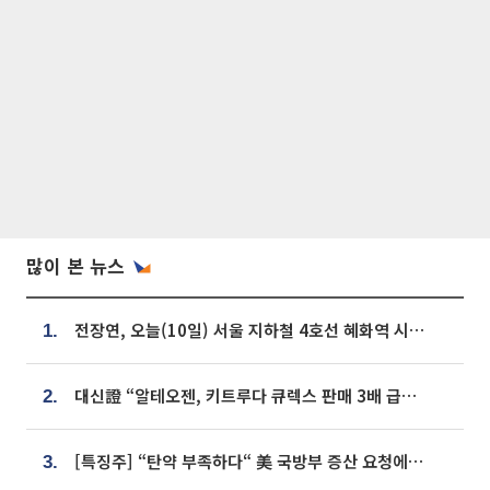
많이 본 뉴스
전장연, 오늘(10일) 서울 지하철 4호선 혜화역 시위…1호선 용산역 무정차
1.
대신證 “알테오젠, 키트루다 큐렉스 판매 3배 급증…목표가 41만원 상향”
2.
[특징주] “탄약 부족하다“ 美 국방부 증산 요청에⋯국내 방산주 급등세
3.