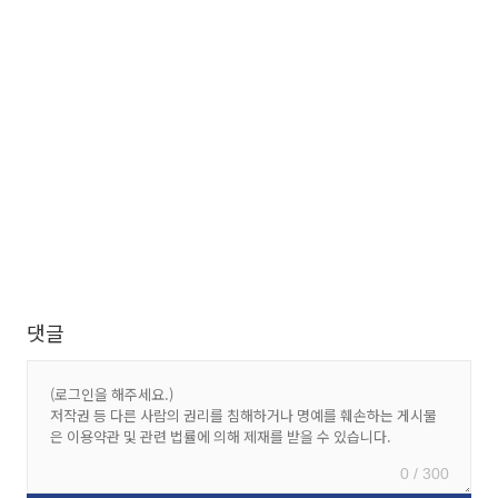
댓글
0 / 300