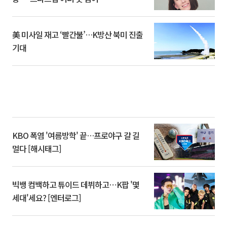
美 미사일 재고 ‘빨간불’…K방산 북미 진출
기대
KBO 폭염 '여름방학' 끝…프로야구 갈 길
멀다 [해시태그]
빅뱅 컴백하고 튜이드 데뷔하고⋯K팝 '몇
세대'세요? [엔터로그]