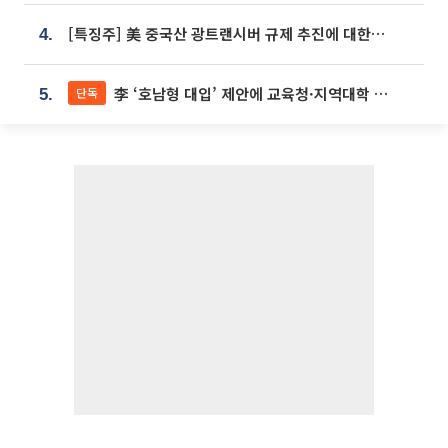
[특징주] 美 중국산 광트랜시버 규제 추진에 대한광통신 등 광통신株 강세
4.
李 ‘호남형 대입’ 제안에 교육청·지역대학 서·논술형 입시 연계 '착수'
단독
5.