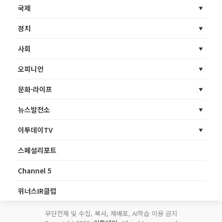
국제
정치
사회
오피니언
문화·라이프
뉴스발전소
이투데이TV
스페셜리포트
Channel 5
위너스IR클럽
무단전재 및 수집, 복사, 재배포, AI학습 이용 금지