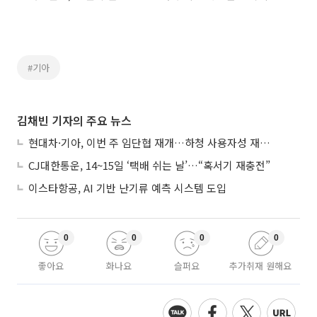
#기아
김채빈 기자의 주요 뉴스
현대차·기아, 이번 주 임단협 재개…하청 사용자성 재심도 ‘변수’
CJ대한통운, 14~15일 ‘택배 쉬는 날’…“혹서기 재충전”
이스타항공, AI 기반 난기류 예측 시스템 도입
0
0
0
0
좋아요
화나요
슬퍼요
추가취재 원해요