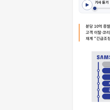
기사 듣기
분당 10억 증
고객 이탈·코
재계 “긴급조정