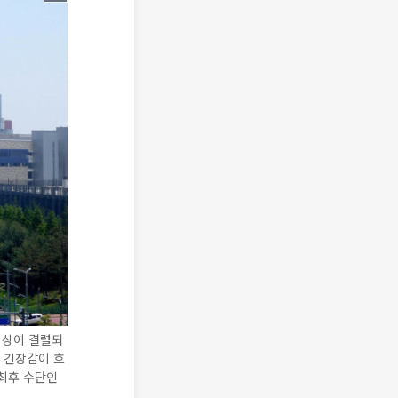
협상이 결렬되
 긴장감이 흐
 최후 수단인