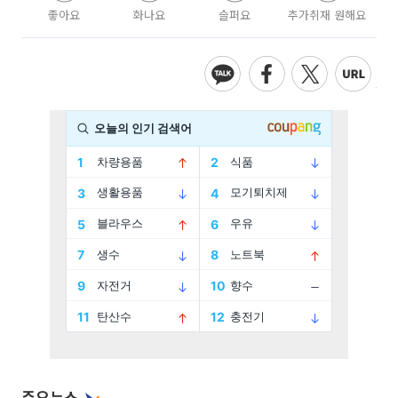
좋아요
화나요
슬퍼요
추가취재 원해요
주요뉴스