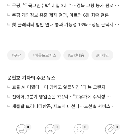
쿠팡, ‘우곡그린수박’ 매입 3배↑…경북 고령 농가 판로 넓힌다
쿠팡 개인정보 유출 제재 결과, 이르면 6월 최종 결론
美 클래리티 법안 연내 통과 가능성 13%…상원 문턱서 제동
#쿠팡
#해롤드로저스
#로켓배송
#이재민
문현호 기자의 주요 뉴스
효율·AI 더했다…더 강하고 알뜰해진 ‘더 뉴 그랜저 하이브리드’
진에어, 2분기 영업손실 731억…“고유가에 수익성 악화”
새출발 트리니티항공, 재도약 나선다…노선별 서비스 차별화
0
0
0
0