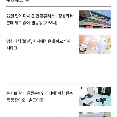
22일 만에 다시 문 연 홈플러스…정상화 바
쁜데 재고 없어 ‘발동동’[가보니]
입추매직 '불발', 처서매직은 올까요? [해
시태그]
콘서트 갈 때 응원봉만?⋯'최애' 위한 필수
품 등장이오! [솔드아웃]