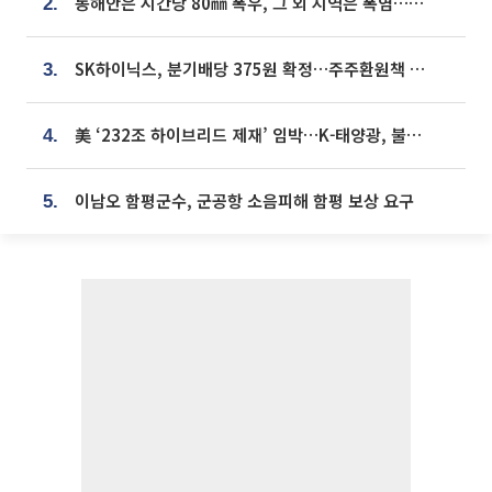
동해안은 시간당 80㎜ 폭우, 그 외 지역은 폭염…‘극과 극 날씨’
2.
SK하이닉스, 분기배당 375원 확정…주주환원책 9월로 앞당겨 발표
3.
美 ‘232조 하이브리드 제재’ 임박…K-태양광, 불확실성 털고 날개 다나
4.
이남오 함평군수, 군공항 소음피해 함평 보상 요구
5.