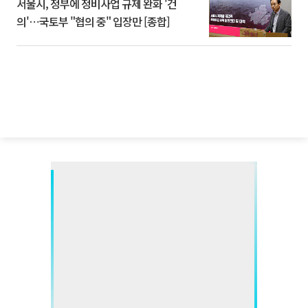
서울시, 정부에 정비사업 규제 완화 '건
의'⋯국토부 "협의 중" 입장만 [종합]