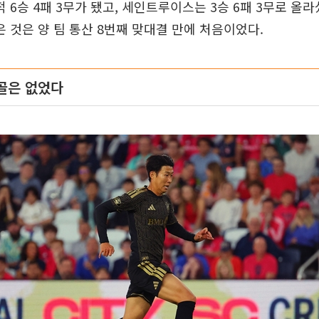
적 6승 4패 3무가 됐고, 세인트루이스는 3승 6패 3무로 올
꺾은 것은 양 팀 통산 8번째 맞대결 만에 처음이었다.
골은 없었다