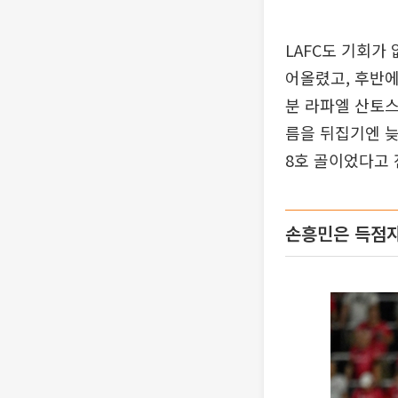
LAFC도 기회가
어올렸고, 후반에
분 라파엘 산토스
름을 뒤집기엔 늦
8호 골이었다고 
손흥민은 득점