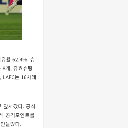
유율 62.4%, 슈
 8개, 유효슈팅
LAFC는 16차례
 앞서갔다. 공식
공식 공격포인트를
 만들었다.