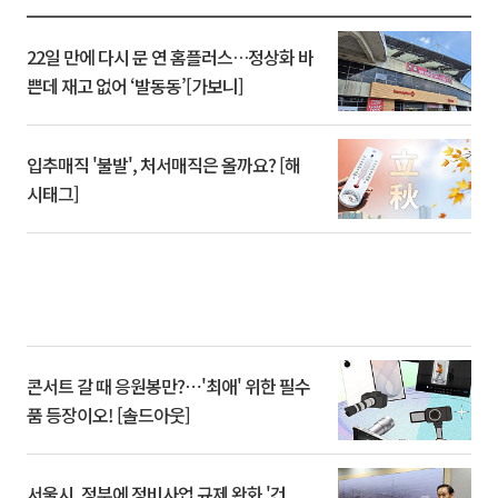
22일 만에 다시 문 연 홈플러스…정상화 바
쁜데 재고 없어 ‘발동동’[가보니]
입추매직 '불발', 처서매직은 올까요? [해
시태그]
콘서트 갈 때 응원봉만?⋯'최애' 위한 필수
품 등장이오! [솔드아웃]
서울시, 정부에 정비사업 규제 완화 '건