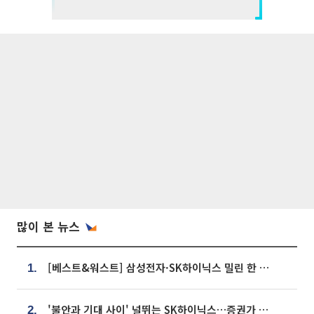
많이 본 뉴스
[베스트&워스트] 삼성전자·SK하이닉스 밀린 한 주…상상인증권은 85% 급등
1.
'불안과 기대 사이' 널뛰는 SK하이닉스…증권가 "HBM4·LTA 기반 펀터멘털 견고"
2.