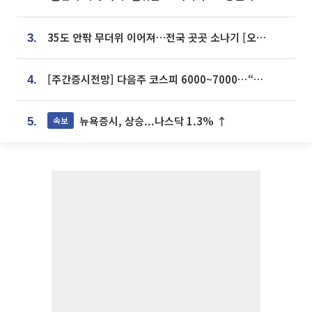
35도 안팎 무더위 이어져…전국 곳곳 소나기 [오늘 날씨]
3.
[주간증시전망] 다음주 코스피 6000~7000⋯“外人 수급은 정책이 변수”
4.
뉴욕증시, 상승...나스닥 1.3% ↑
속보
5.