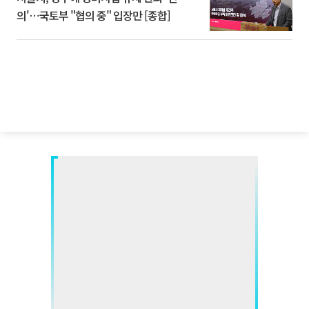
의'⋯국토부 "협의 중" 입장만 [종합]