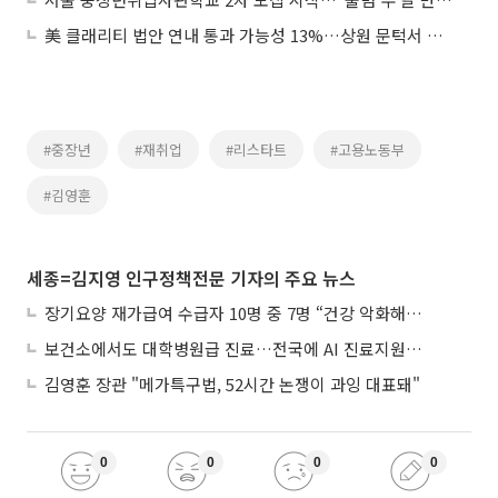
美 클래리티 법안 연내 통과 가능성 13%…상원 문턱서 제동
#중장년
#재취업
#리스타트
#고용노동부
#김영훈
세종=김지영 인구정책전문 기자의 주요 뉴스
장기요양 재가급여 수급자 10명 중 7명 “건강 악화해도 집에서”
보건소에서도 대학병원급 진료…전국에 AI 진료지원도구 보급
김영훈 장관 "메가특구법, 52시간 논쟁이 과잉 대표돼"
0
0
0
0