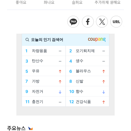
좋아요
화나요
슬퍼요
추가취재 원해요
주요뉴스