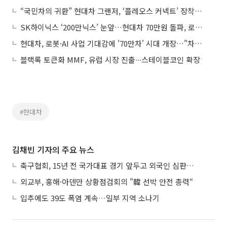
“국민차의 귀환” 현대차 그랜저, ‘플레오스 커넥트’ 장착한 SDV로 돌아왔다
SK하이닉스 ‘200만닉스’ 눈앞…현대차 70만원 돌파, 로봇·삼성전기 관심
현대차, 로봇·AI 사업 기대감에 '70만차' 시대 개장…"차기 주도주 낙점"
블랙록 토큰화 MMF, 유럽 시장 진출∙∙∙스테이블코인 확장
#현대차
김채빈 기자의 주요 뉴스
축구협회, 15년 전 국가대표 경기 앞두고 외국인 심판에 ‘성접대’
외교부, 홍해·아덴만 상황점검회의 "韓 선박 안전 총력“
입추에도 39도 폭염 계속…일부 지역 소나기