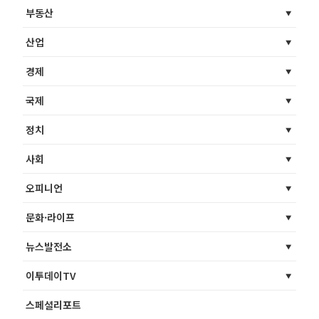
부동산
산업
경제
국제
정치
사회
오피니언
문화·라이프
뉴스발전소
이투데이TV
스페셜리포트