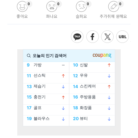
0
0
0
0
좋아요
화나요
슬퍼요
추가취재 원해요