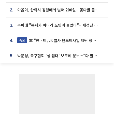
아옳이, 한의사 김형배와 벌써 200일⋯꽃다발 들고 "프러포즈 아냐"
2.
추미애 "복지가 아니라 도민이 늘었다"…재정난 책임론 정면돌파
3.
軍 "한ㆍ미, 北 발사 탄도미사일 제원 정밀분석 중"
속보
4.
박문성, 축구협회 '성 접대' 보도에 분노…"다 말아먹으려고 작정했나"
5.