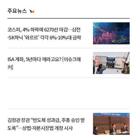
주요뉴스
코스피, 4% 하락에 6270선 마감…삼전
·SK하닉 '와르르' 각각 6%·10%대 급락
ISA 계좌, 5년마다 깨라고요? [이슈크래
커]
김정관 장관 “반도체 성과급, 주총 승인 받
도록”…상법·자본시장법 개정 시사