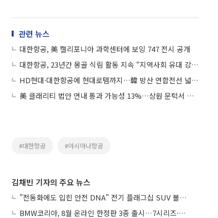
관련 뉴스
대한항공, 美 캘리포니아 과학센터에 보잉 747 전시 공개
대한항공, 23년간 몽골 식림 활동 지속 “지역사회 유대 강화”
HD현대·대한항공에 현대로템까지…韓 방산 연합전선 넓히는 안두릴
美 클래리티 법안 연내 통과 가능성 13%…상원 문턱서 제동
#대한항공
#아시아나항공
김채빈 기자의 주요 뉴스
"전동화에도 입힌 안전 DNA" 전기 플래그십 SUV 볼보 'EX90'
BMW코리아, 8월 온라인 한정판 3종 출시…7시리즈·X7·M340i 투어링