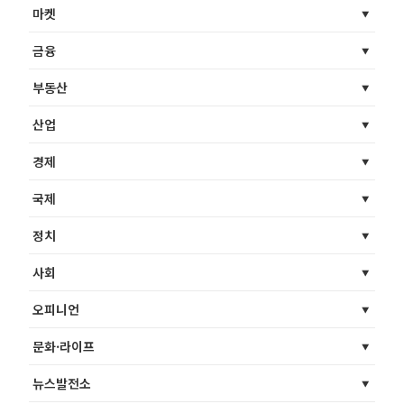
마켓
금융
부동산
산업
경제
국제
정치
사회
오피니언
문화·라이프
뉴스발전소