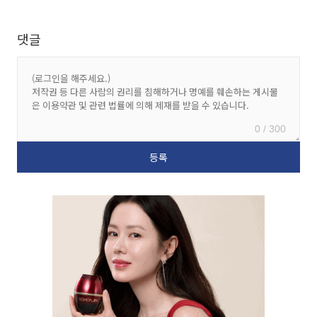
댓글
0 / 300