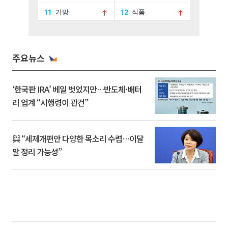
주요뉴스
‘한국판 IRA’ 베일 벗었지만…반도체·배터
리 업계 “시행령이 관건”
與 “세제개편안 다양한 목소리 수렴…이달
말 정리 가능성”