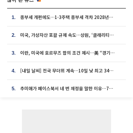
종부세 개편에도…1·3주택 종부세 격차 2028년부터 확대
1.
미국, 가상자산 포괄 규제 속도…상원, ‘클래리티법’ 9월 절차투표 추진
2.
이란, 미국에 호르무즈 합의 조건 제시…美 “경기 아직 안 끝나” [종합]
3.
[내일 날씨] 전국 무더위 계속…10일 낮 최고 34도 육박
4.
추미애가 페이스북서 네 번 재정을 말한 이유…7700억 추경 열쇠는 도의회에
5.