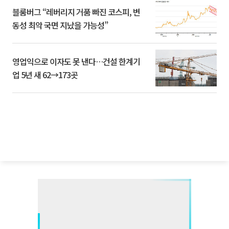
블룸버그 “레버리지 거품 빠진 코스피, 변
동성 최악 국면 지났을 가능성”
영업익으로 이자도 못 낸다…건설 한계기
업 5년 새 62→173곳