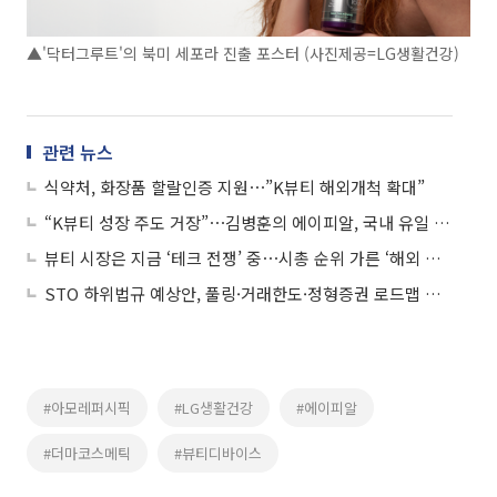
▲'닥터그루트'의 북미 세포라 진출 포스터 (사진제공=LG생활건강)
관련 뉴스
식약처, 화장품 할랄인증 지원⋯”K뷰티 해외개척 확대”
“K뷰티 성장 주도 거장”⋯김병훈의 에이피알, 국내 유일 타임 ‘100대 기업’ 선정
뷰티 시장은 지금 ‘테크 전쟁’ 중⋯시총 순위 가른 ‘해외 확장·디바이스 기술력’
STO 하위법규 예상안, 풀링·거래한도·정형증권 로드맵 제시
#아모레퍼시픽
#LG생활건강
#에이피알
#더마코스메틱
#뷰티디바이스