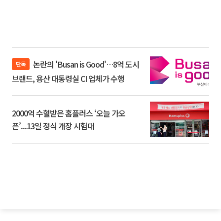
논란의 'Busan is Good'…8억 도시
단독
브랜드, 용산 대통령실 CI 업체가 수행
2000억 수혈받은 홈플러스 ‘오늘 가오
픈’...13일 정식 개장 시험대