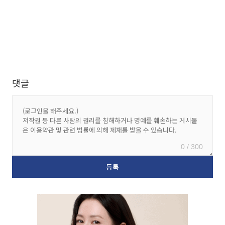
댓글
0 / 300