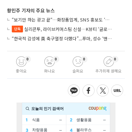
황민주 기자의 주요 뉴스
“보기만 하는 광고 끝“…화장품업계, SNS 홍보도 ‘참여형 콘텐츠’로 변모
실리콘투, 라이브커머스팀 신설…K뷰티 ‘글로벌 판매망’ 확대 속도
단독
“한국적 감성에 英 축구열정 더했다”...푸마, 성수 ‘맨시티 하우스’ 팝업
0
0
0
0
좋아요
화나요
슬퍼요
추가취재 원해요