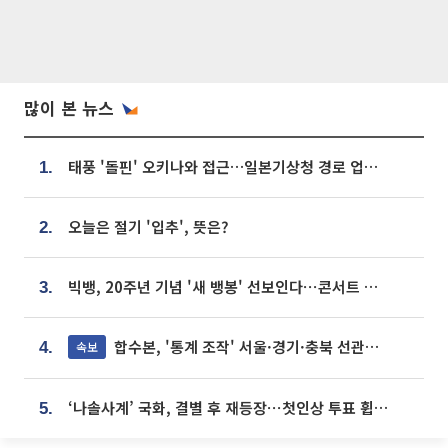
많이 본 뉴스
태풍 '돌핀' 오키나와 접근…일본기상청 경로 업데이트
1.
오늘은 절기 '입추', 뜻은?
2.
빅뱅, 20주년 기념 '새 뱅봉' 선보인다⋯콘서트 앞두고 팝업 개최
3.
합수본, '통계 조작' 서울·경기·충북 선관위 등 추가 압수수색
속보
4.
‘나솔사계’ 국화, 결별 후 재등장⋯첫인상 투표 휩쓸고 ‘인기녀’ 등극
5.