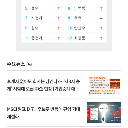
주요뉴스
후계자 없어도 회사는 남긴다?…‘제3자 승
계’ 시험대 오른 中企 현장 [기업승계 대전
환]
MSCI 발표 D-7…후보주 반등에 편입 기대
재점화