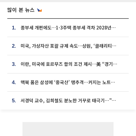
많이 본 뉴스
종부세 개편에도…1·3주택 종부세 격차 2028년부터 확대
1.
미국, 가상자산 포괄 규제 속도…상원, ‘클래리티법’ 9월 절차투표 추진
2.
이란, 미국에 호르무즈 합의 조건 제시…美 “경기 아직 안 끝나” [종합]
3.
맥북 품은 삼성에 ‘중국산’ 맹추격⋯커지는 노트북 OLED 시장
4.
서경덕 교수, 김희철도 분노한 거꾸로 태극기⋯"엉터리는 아냐, 아쉬울 뿐"
5.