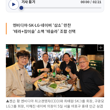
기사 듣기
00:00 / 02:21
엔비디아·SK·LG·네이버 ‘삼소’ 만찬
‘테라+참이슬’ 소맥 ‘테슬라’ 조합 선택
▲젠슨 황 엔비디아 최고경영자(CEO)와 최태원 SK그룹 회장, 구광모
LG그룹 회장, 이해진 네이버 의장이 5일 서울 마포구 홍대 인근 삼겹