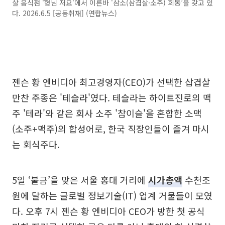
살 음식점 '형님 저요'에서 이른바 '삼소(삼겹살·소주) 회동’을 갖고 있
다. 2026.6.5 [공동취재] (연합뉴스)
젠슨 황 엔비디아 최고경영자(CEO)가 선택한 삽겹살
만찬 주종은 '테슬라'였다. 테슬라는 하이트진로의 맥
주 '테라'와 같은 회사 소주 '참이슬'을 혼합한 소맥
(소주+맥주)의 합성어로, 한국 직장인들이 즐겨 마시
는 회식주다.
5일 ‘불금’을 맞은 서울 홍대 거리에
시가총액
수천조
원에 달하는 글로벌 정보기술(IT) 업계 거물들이 모였
다. 오후 7시 젠슨 황 엔비디아 CEO가 방한 첫 공식