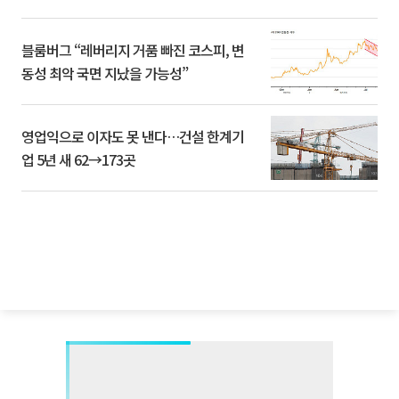
블룸버그 “레버리지 거품 빠진 코스피, 변
동성 최악 국면 지났을 가능성”
영업익으로 이자도 못 낸다…건설 한계기
업 5년 새 62→173곳