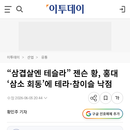
이투데이
산업
유통
“삼겹살엔 테슬라” 젠슨 황, 홍대
‘삼소 회동’에 테라·참이슬 낙점
수정 2026-06-05 20:44
황민주 기자
구글 선호매체 추가