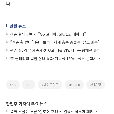
다.
관련 뉴스
젠슨 황의 건배사 "Go 코리아, SK, LG, 네이버!"
“젠슨 황 왔다” 홍대 들썩…재계 총수 총출동 '삼소 회동’
젠슨 황, 검은 가죽재킷 벗고 디올 입었다…공항패션 화제
美 클래리티 법안 연내 통과 가능성 13%…상원 문턱서 제동
#SK
#LG
#하이트진로
#NAVER
#젠슨황
황민주 기자의 주요 뉴스
폭염·스콜이 부른 ‘인도어 호캉스’ 열풍…체류형 패키지 뜬다