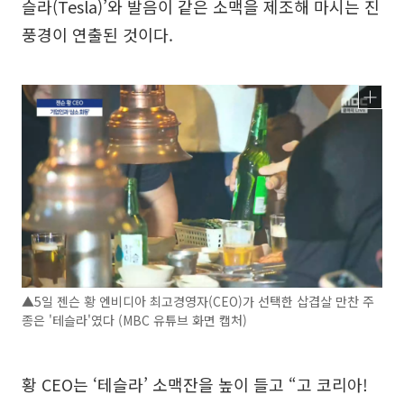
슬라(Tesla)’와 발음이 같은 소맥을 제조해 마시는 진
풍경이 연출된 것이다.
▲5일 젠슨 황 엔비디아 최고경영자(CEO)가 선택한 삽겹살 만찬 주
종은 '테슬라'였다 (MBC 유튜브 화면 캡처)
황 CEO는 ‘테슬라’ 소맥잔을 높이 들고 “고 코리아!