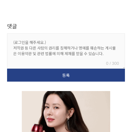
댓글
0 / 300