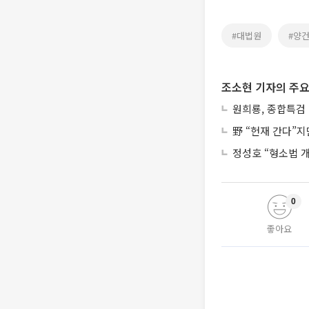
#대법원
#양
조소현 기자의 주요
원희룡, 종합특검 
野 “헌재 간다”
정성호 “형소법 
0
좋아요