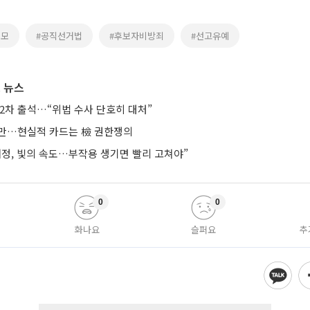
건모
#공직선거법
#후보자비방죄
#선고유예
 뉴스
2차 출석…“위법 수사 단호히 대처”
지만…현실적 카드는 檢 권한쟁의
개정, 빛의 속도…부작용 생기면 빨리 고쳐야”
0
0
화나요
슬퍼요
추