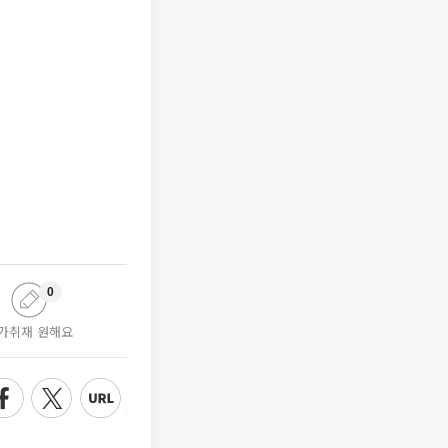
0
가취재 원해요