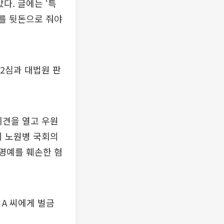
다. 글에는 ‘특
%를 뒷돈으로 줘야
 2심과 대법원 판
회견을 열고 우원
시 노원병 국회의
 명예를 훼손한 혐
 A 씨에게 벌금