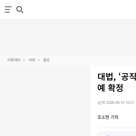
이투데이
사회
법조
대법, ‘공
예 확정
입력 2026-05-12 15:51
조소현 기자