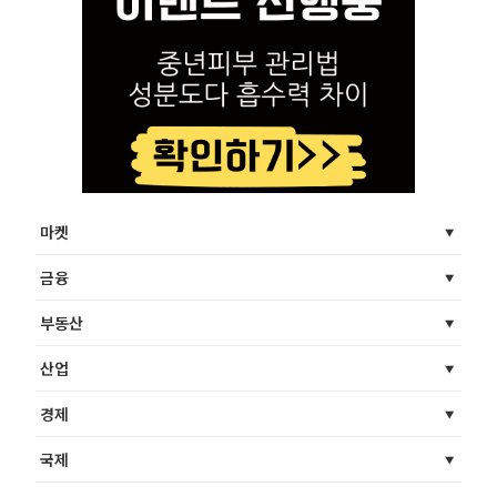
마켓
금융
부동산
산업
경제
국제