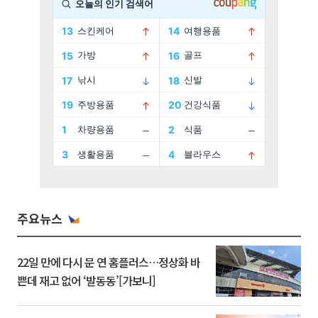
주요뉴스
22일 만에 다시 문 연 홈플러스…정상화 바
쁜데 재고 없어 ‘발동동’[가보니]