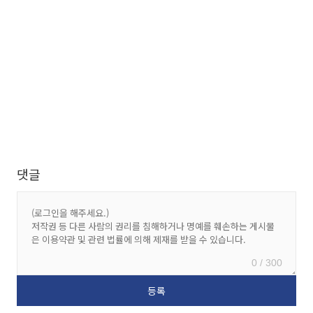
댓글
0 / 300