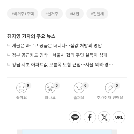
#비거주1주택
#실거주
#내집
#전월세
김지영 기자의 주요 뉴스
세금은 빠르고 공급은 더디다…집값 처방의 명암
정부 공급카드 임박…서울시 협의·주민 설득이 성패 가른다
강남·서초 아파트값 오름폭 보합 근접⋯서울 외곽·경기 남부 중심 매수세
0
0
0
0
좋아요
화나요
슬퍼요
추가취재 원해요