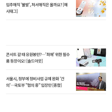
입추매직 '불발', 처서매직은 올까요? [해
시태그]
콘서트 갈 때 응원봉만?⋯'최애' 위한 필수
품 등장이오! [솔드아웃]
서울시, 정부에 정비사업 규제 완화 '건
의'⋯국토부 "협의 중" 입장만 [종합]