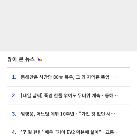
많이 본 뉴스
동해안은 시간당 80㎜ 폭우, 그 외 지역은 폭염…‘극과 극 날씨’
1.
[내일 날씨] 폭염 한풀 꺾여도 무더위 계속⋯동해안 이틀 연속 비
2.
임영웅, 어느덧 데뷔 10주년⋯"가진 것 없던 시절, 내 앞엔 20명의 팬뿐"
3.
'굿 윌 헌팅' 배우 "기아 EV2 덕분에 살아"…교통사고 후 안전성 극찬
4.