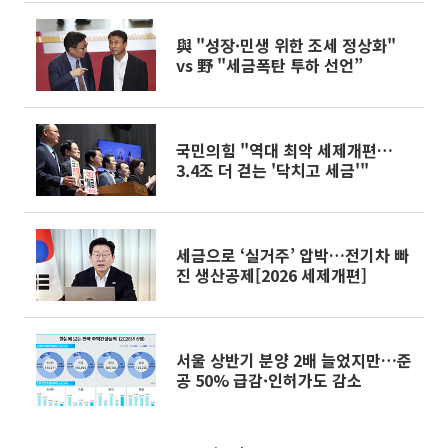
與 "성장·민생 위한 조세 정상화"
vs 野 "세금폭탄 투하 선언”
국민의힘 "역대 최악 세제개편…
3.4조 더 걷는 '닥치고 세금'"
세금으로 ‘실거주’ 압박…전기차 빠
진 생산공제[2026 세제개편]
서울 상반기 분양 2배 늘었지만…준
공 50% 급감·인허가도 감소