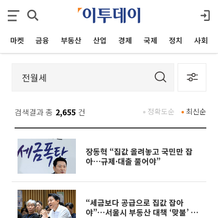
마켓
금융
부동산
산업
경제
국제
정치
사회
검색결과 총
2,655
건
정확도순
최신순
장동혁 “집값 올려놓고 국민만 잡
아⋯규제·대출 풀어야”
“세금보다 공급으로 집값 잡아
야”…서울시 부동산 대책 ‘맞불’ 토