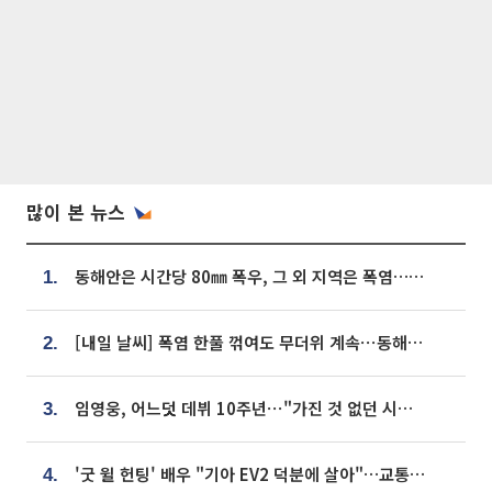
많이 본 뉴스
동해안은 시간당 80㎜ 폭우, 그 외 지역은 폭염…‘극과 극 날씨’
1.
[내일 날씨] 폭염 한풀 꺾여도 무더위 계속⋯동해안 이틀 연속 비
2.
임영웅, 어느덧 데뷔 10주년⋯"가진 것 없던 시절, 내 앞엔 20명의 팬뿐"
3.
'굿 윌 헌팅' 배우 "기아 EV2 덕분에 살아"…교통사고 후 안전성 극찬
4.