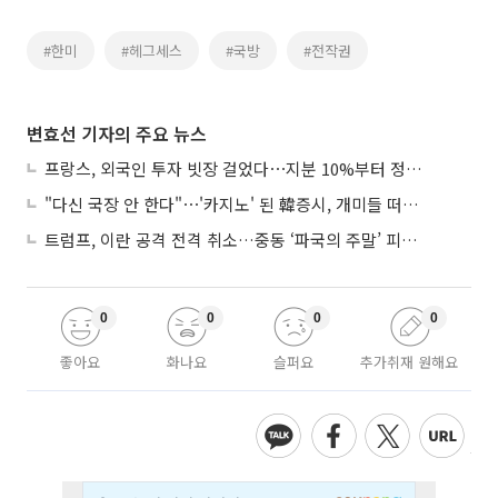
#한미
#헤그세스
#국방
#전작권
변효선 기자의 주요 뉴스
프랑스, 외국인 투자 빗장 걸었다⋯지분 10%부터 정부가 승인
"다신 국장 안 한다"⋯'카지노' 된 韓증시, 개미들 떠난다
트럼프, 이란 공격 전격 취소…중동 ‘파국의 주말’ 피했다
0
0
0
0
좋아요
화나요
슬퍼요
추가취재 원해요