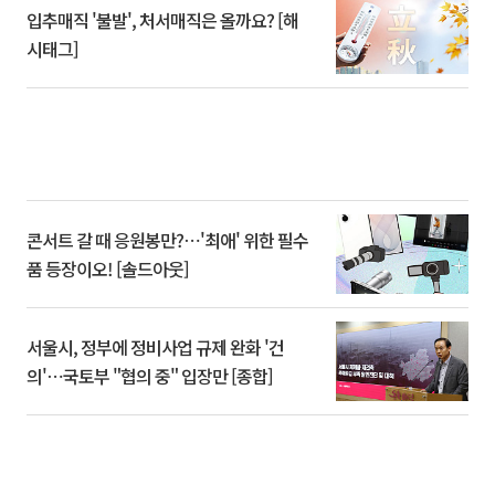
입추매직 '불발', 처서매직은 올까요? [해
시태그]
콘서트 갈 때 응원봉만?⋯'최애' 위한 필수
품 등장이오! [솔드아웃]
서울시, 정부에 정비사업 규제 완화 '건
의'⋯국토부 "협의 중" 입장만 [종합]