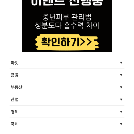
마켓
금융
부동산
산업
경제
국제