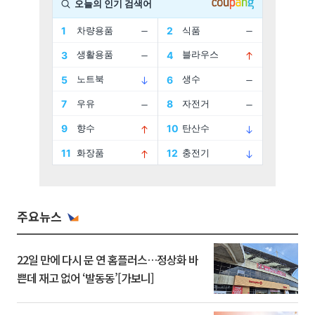
주요뉴스
22일 만에 다시 문 연 홈플러스…정상화 바
쁜데 재고 없어 ‘발동동’[가보니]