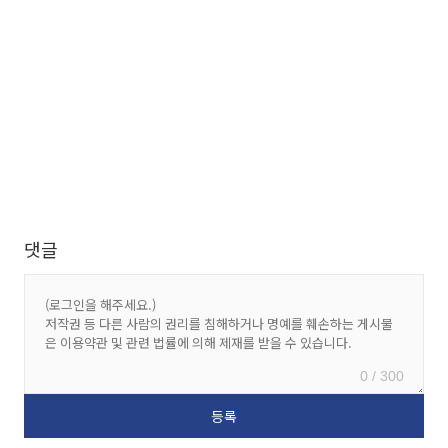
댓글
0 / 300