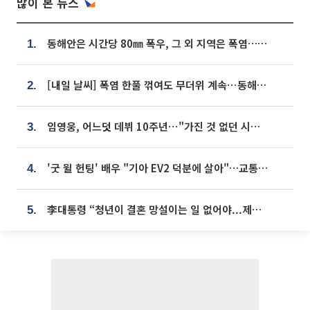
많이 본 뉴스
동해안은 시간당 80㎜ 폭우, 그 외 지역은 폭염…‘극과 극 날씨’
1.
[내일 날씨] 폭염 한풀 꺾여도 무더위 계속⋯동해안 이틀 연속 비
2.
임영웅, 어느덧 데뷔 10주년⋯"가진 것 없던 시절, 내 앞엔 20명의 팬뿐"
3.
'굿 윌 헌팅' 배우 "기아 EV2 덕분에 살아"…교통사고 후 안전성 극찬
4.
李대통령 “청년이 결혼 망설이는 일 없어야...제도상 불이익 조사”
5.