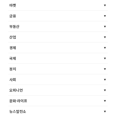
마켓
금융
부동산
산업
경제
국제
정치
사회
오피니언
문화·라이프
뉴스발전소