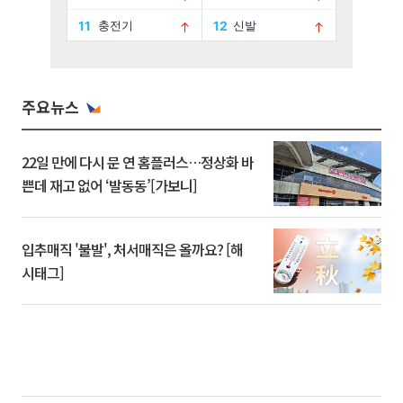
주요뉴스
22일 만에 다시 문 연 홈플러스…정상화 바
쁜데 재고 없어 ‘발동동’[가보니]
입추매직 '불발', 처서매직은 올까요? [해
시태그]