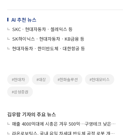
AI 추천 뉴스
SKCㆍ현대자동차ㆍ셀레믹스 등
SK하이닉스ㆍ현대자동차ㆍKB금융 등
현대자동차ㆍ한미반도체ㆍ대한항공 등
#현대차
#대상
#한화솔루션
#현대모비스
#삼성증권
김우람 기자의 주요 뉴스
매출 4000억대에 시총은 겨우 500억…구영테크 낮은 몸값에 저가 승계 마무리
라온로보틱스, 국내 유일 차세대 반도체 공정 로봇 개발 ‘고객사 테스트 진행’