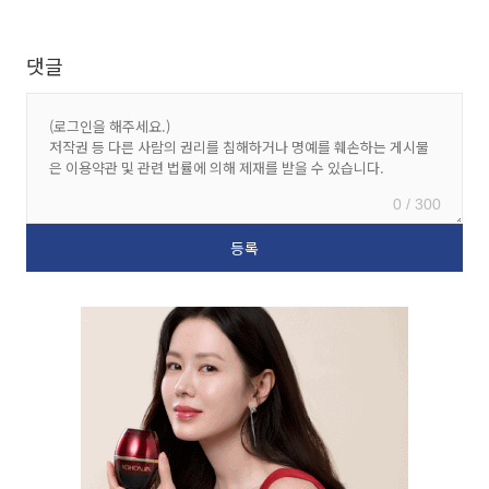
댓글
0 / 300