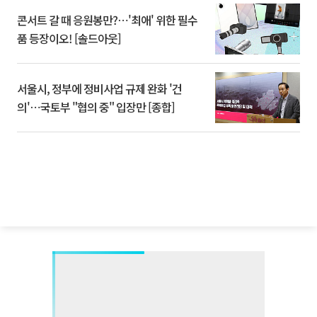
콘서트 갈 때 응원봉만?⋯'최애' 위한 필수
품 등장이오! [솔드아웃]
서울시, 정부에 정비사업 규제 완화 '건
의'⋯국토부 "협의 중" 입장만 [종합]