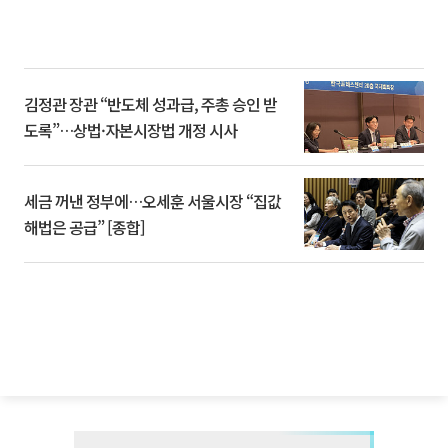
김정관 장관 “반도체 성과급, 주총 승인 받
도록”…상법·자본시장법 개정 시사
세금 꺼낸 정부에…오세훈 서울시장 “집값
해법은 공급” [종합]