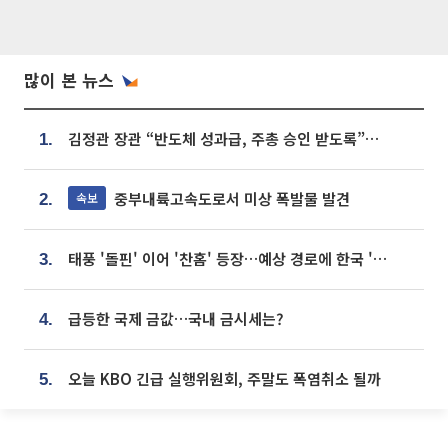
많이 본 뉴스
김정관 장관 “반도체 성과급, 주총 승인 받도록”…상법·자본시장법 개정 시사
1.
중부내륙고속도로서 미상 폭발물 발견
속보
2.
태풍 '돌핀' 이어 '찬홈' 등장…예상 경로에 한국 '한숨'
3.
급등한 국제 금값…국내 금시세는?
4.
오늘 KBO 긴급 실행위원회, 주말도 폭염취소 될까
5.