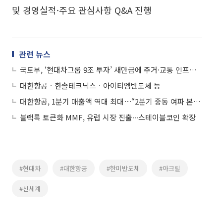
및 경영실적·주요 관심사항 Q&A 진행
관련 뉴스
국토부, ‘현대차그룹 9조 투자’ 새만금에 주거·교통 인프라 확충
대한항공ㆍ한솔테크닉스ㆍ아이티엠반도체 등
대한항공, 1분기 매출액 역대 최대⋯“2분기 중동 여파 본격화”
블랙록 토큰화 MMF, 유럽 시장 진출∙∙∙스테이블코인 확장
#현대차
#대한항공
#한미반도체
#아크릴
#신세계