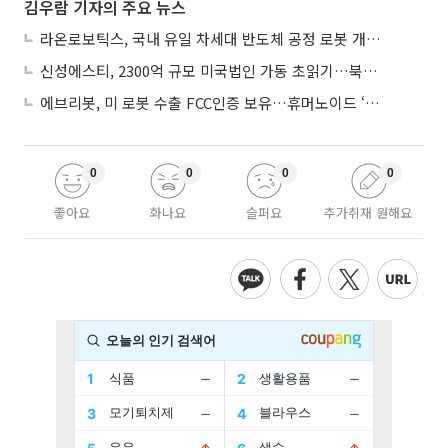
김우람 기자의 주요 뉴스
라온로보틱스, 국내 유일 차세대 반도체 공정 로봇 개발 ‘고객사 테스트 진행’
신성에스티, 2300억 규모 미국법인 가동 초읽기…북미 ESS 공략 본격화
에브리봇, 미 로봇 수출 FCC인증 보유…휴머노이드 ‘AI 두뇌’ 탑재 속도
0
0
0
0
좋아요
화나요
슬퍼요
추가취재 원해요