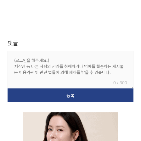
댓글
0 / 300