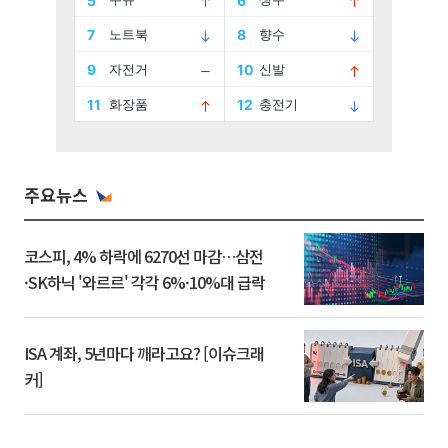
주요뉴스
코스피, 4% 하락에 6270선 마감…삼전
·SK하닉 '와르르' 각각 6%·10%대 급락
ISA 계좌, 5년마다 깨라고요? [이슈크래
커]