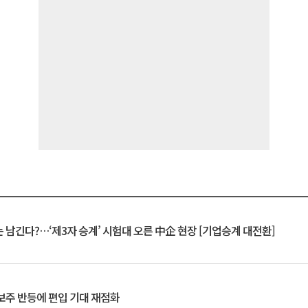
 남긴다?…‘제3자 승계’ 시험대 오른 中企 현장 [기업승계 대전환]
후보주 반등에 편입 기대 재점화