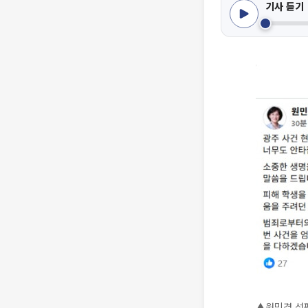
기사 듣기
▲원민경 성평