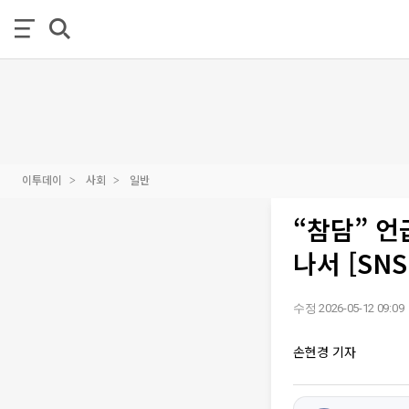
이투데이
사회
일반
“참담” 
나서 [SN
수정 2026-05-12 09:09
손현경 기자