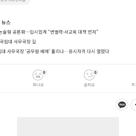
 뉴스
논술형 공론화⋯입시업계 “변별력·사교육 대책 먼저”
 국립대 사무국장 길
립대 사무국장 ‘공무원 배제’ 풀리나…응시자격 다시 열렸다
0
0
화나요
슬퍼요
추