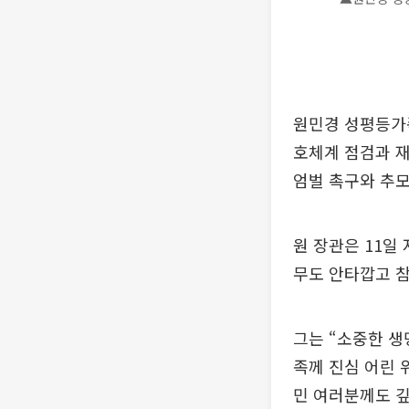
원민경 성평등가족
호체계 점검과 재
엄벌 촉구와 추모
원 장관은 11일
무도 안타깝고 참
그는 “소중한 생
족께 진심 어린 
민 여러분께도 깊