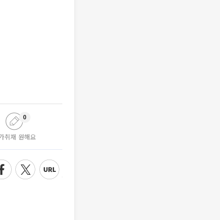
0
가취재 원해요