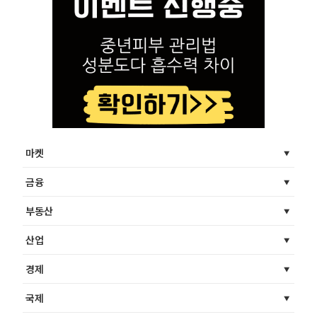
마켓
금융
부동산
산업
경제
국제