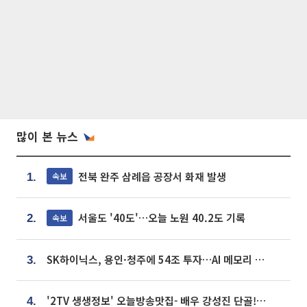
많이 본 뉴스
전북 완주 삼례읍 공장서 화재 발생
속보
1.
서울도 '40도'…오늘 노원 40.2도 기록
속보
2.
SK하이닉스, 용인·청주에 54조 투자…AI 메모리 생산기지 키운다
3.
'2TV 생생정보' 오늘방송맛집- 배우 강성진 단골! 쌀국수ㆍ푸팟퐁 커리 맛집 '블○○○'
4.