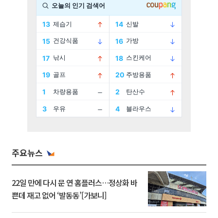
주요뉴스
22일 만에 다시 문 연 홈플러스…정상화 바
쁜데 재고 없어 ‘발동동’[가보니]