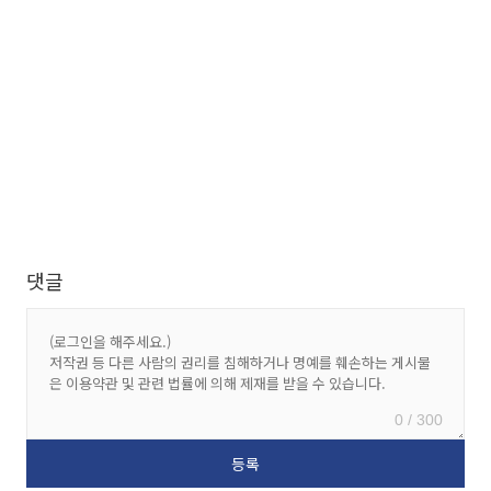
댓글
0 / 300