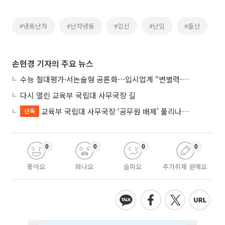
#냉동난자
#난자냉동
#임신
#난임
#출산
손현경 기자의 주요 뉴스
수능 절대평가·서논술형 공론화⋯입시업계 “변별력·사교육 대책 먼저”
다시 열린 교육부 국립대 사무국장 길
교육부 국립대 사무국장 ‘공무원 배제’ 풀리나…응시자격 다시 열렸다
단독
0
0
0
0
좋아요
화나요
슬퍼요
추가취재 원해요