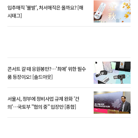
입추매직 '불발', 처서매직은 올까요? [해
시태그]
콘서트 갈 때 응원봉만?⋯'최애' 위한 필수
품 등장이오! [솔드아웃]
서울시, 정부에 정비사업 규제 완화 '건
의'⋯국토부 "협의 중" 입장만 [종합]