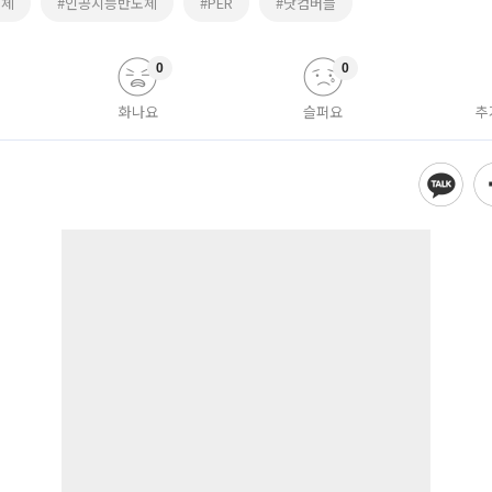
도체
#인공지능반도체
#PER
#닷컴버블
0
0
화나요
슬퍼요
추