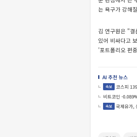
는 욕구가 강해질
김 연구원은 "결
있어 비싸다고 보
'포트폴리오 편중
AI 추천 뉴스
코스피 139.
속보
비트코인 -0.089%
국제유가, 상
속보