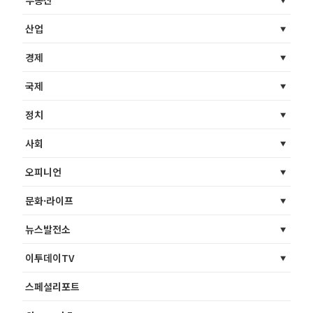
부동산
산업
경제
국제
정치
사회
오피니언
문화·라이프
뉴스발전소
이투데이TV
스페셜리포트