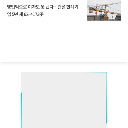
영업익으로 이자도 못 낸다…건설 한계기
업 5년 새 62→173곳