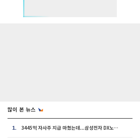
많이 본 뉴스
3445억 자사주 지급 마쳤는데...삼성전자 DX노조, 뒤늦은 '떼쓰기 집회'
1.