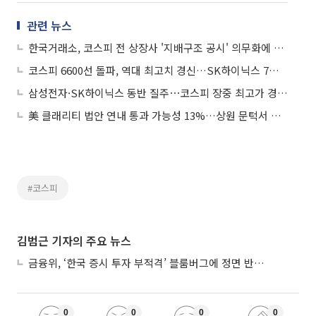
관련 뉴스
한국거래소, 코스피 전 상장사 '지배구조 공시' 의무화에 지역 릴레이 설명회 개최
코스피 6600선 돌파, 역대 최고치 경신…SK하이닉스 7% 급등 ‘130만닉스’
삼성전자·SK하이닉스 동반 질주⋯코스피 장중 최고가 경신 주도
美 클래리티 법안 연내 통과 가능성 13%…상원 문턱서 제동
#코스피
김범근 기자의 주요 뉴스
금융위, ‘한국 증시 투자 부적격’ 블룸버그에 정면 반박…“근거 불분명”
0
0
0
0