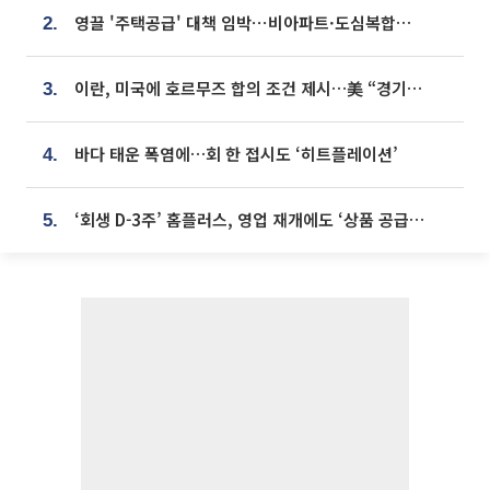
영끌 '주택공급' 대책 임박⋯비아파트·도심복합까지 총동원
2.
이란, 미국에 호르무즈 합의 조건 제시…美 “경기 아직 안 끝나” [종합]
3.
바다 태운 폭염에…회 한 접시도 ‘히트플레이션’
4.
‘회생 D-3주’ 홈플러스, 영업 재개에도 ‘상품 공급망’ 복구가 생존 관건
5.