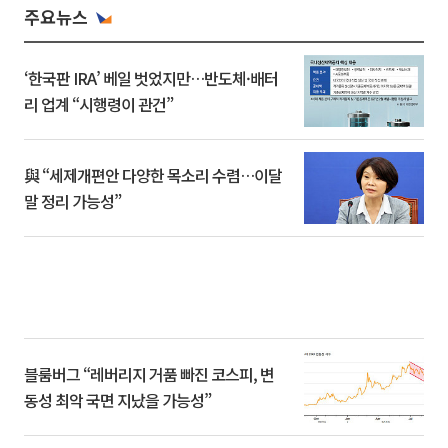
주요뉴스
‘한국판 IRA’ 베일 벗었지만…반도체·배터
리 업계 “시행령이 관건”
與 “세제개편안 다양한 목소리 수렴…이달
말 정리 가능성”
블룸버그 “레버리지 거품 빠진 코스피, 변
동성 최악 국면 지났을 가능성”