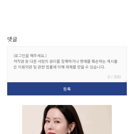
댓글
0 / 300