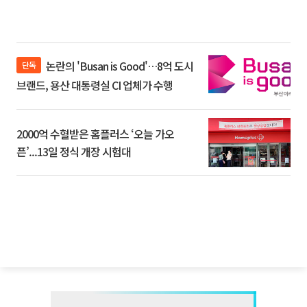
논란의 'Busan is Good'…8억 도시
단독
브랜드, 용산 대통령실 CI 업체가 수행
2000억 수혈받은 홈플러스 ‘오늘 가오
픈’...13일 정식 개장 시험대