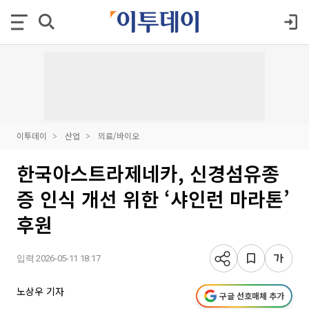
이투데이
산업
의료/바이오
한국아스트라제네카, 신경섬유종
증 인식 개선 위한 ‘샤인런 마라톤’
후원
입력 2026-05-11 18:17
노상우 기자
구글 선호매체 추가