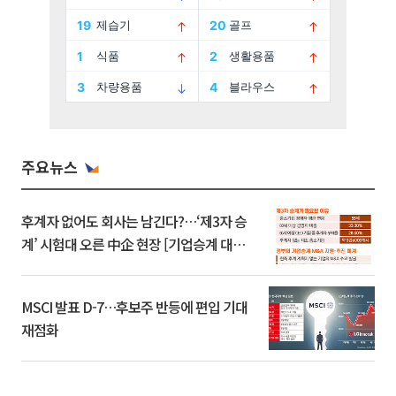
주요뉴스
후계자 없어도 회사는 남긴다?…‘제3자 승
계’ 시험대 오른 中企 현장 [기업승계 대전
환]
MSCI 발표 D-7…후보주 반등에 편입 기대
재점화