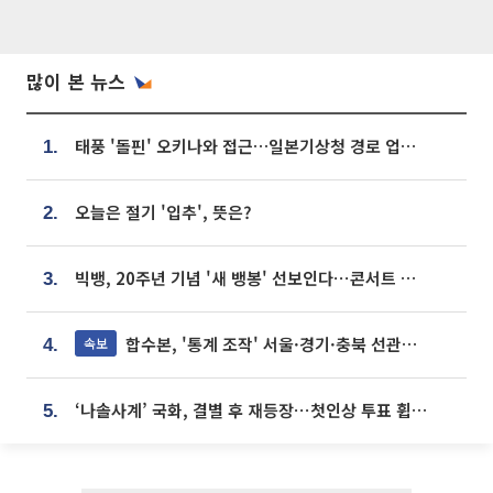
많이 본 뉴스
태풍 '돌핀' 오키나와 접근…일본기상청 경로 업데이트
1.
오늘은 절기 '입추', 뜻은?
2.
빅뱅, 20주년 기념 '새 뱅봉' 선보인다⋯콘서트 앞두고 팝업 개최
3.
합수본, '통계 조작' 서울·경기·충북 선관위 등 추가 압수수색
속보
4.
‘나솔사계’ 국화, 결별 후 재등장⋯첫인상 투표 휩쓸고 ‘인기녀’ 등극
5.