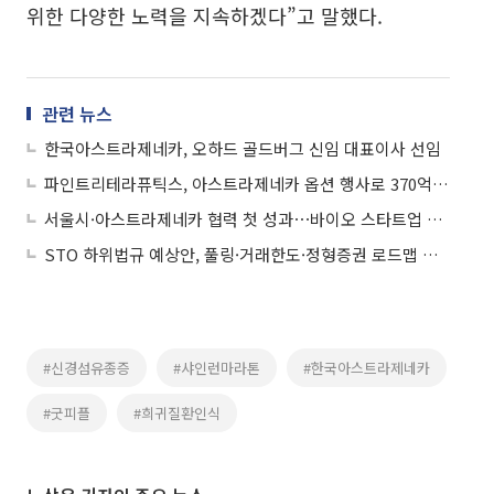
위한 다양한 노력을 지속하겠다”고 말했다.
관련 뉴스
한국아스트라제네카, 오하드 골드버그 신임 대표이사 선임
파인트리테라퓨틱스, 아스트라제네카 옵션 행사로 370억원 확보
서울시·아스트라제네카 협력 첫 성과⋯바이오 스타트업 2곳 글로벌 진출 지원
STO 하위법규 예상안, 풀링·거래한도·정형증권 로드맵 제시
#신경섬유종증
#샤인런마라톤
#한국아스트라제네카
#굿피플
#희귀질환인식