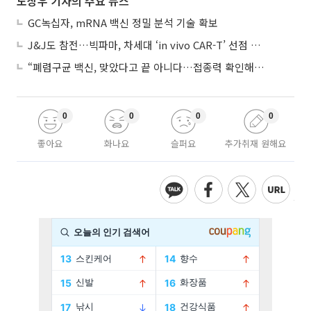
노상우 기자의 주요 뉴스
GC녹십자, mRNA 백신 정밀 분석 기술 확보
J&J도 참전…빅파마, 차세대 ‘in vivo CAR-T’ 선점 경쟁 본격화
“폐렴구균 백신, 맞았다고 끝 아니다…접종력 확인해야”
0
0
0
0
좋아요
화나요
슬퍼요
추가취재 원해요