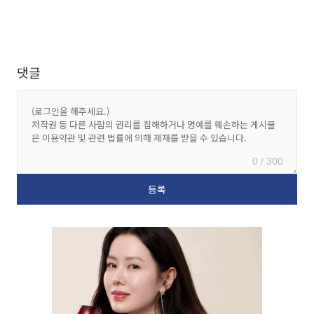
댓글
0 / 300