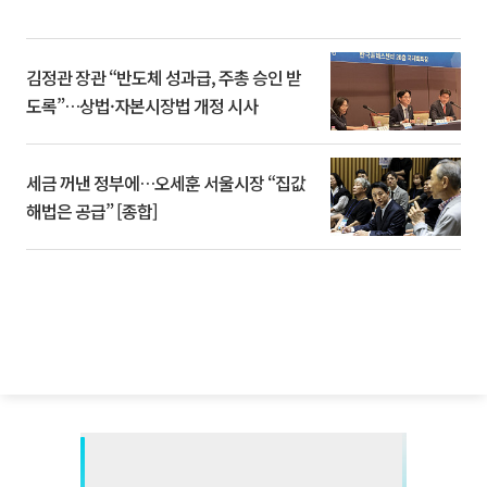
김정관 장관 “반도체 성과급, 주총 승인 받
도록”…상법·자본시장법 개정 시사
세금 꺼낸 정부에…오세훈 서울시장 “집값
해법은 공급” [종합]