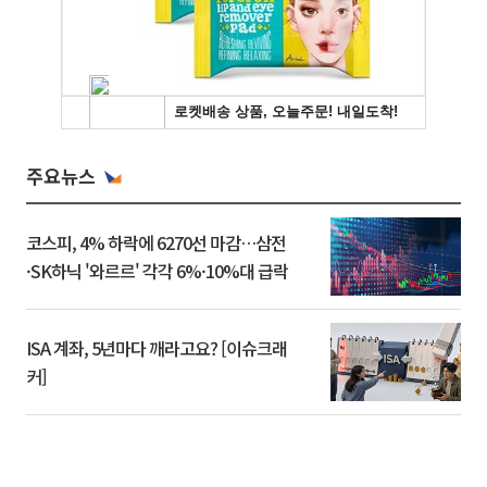
주요뉴스
코스피, 4% 하락에 6270선 마감…삼전
·SK하닉 '와르르' 각각 6%·10%대 급락
ISA 계좌, 5년마다 깨라고요? [이슈크래
커]