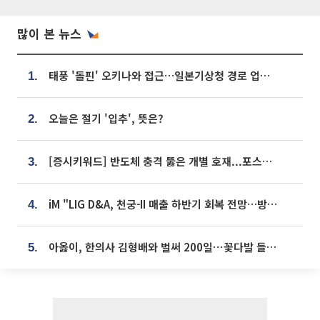
많이 본 뉴스
태풍 '돌핀' 오키나와 접근…일본기상청 경로 업데이트
1.
오늘은 절기 '입추', 뜻은?
2.
[증시키워드] 반도체 충격 뚫은 개별 호재...포스코퓨처엠·에코프로·한화솔루션 '눈길'
3.
iM "LIG D&A, 천궁-II 매출 하반기 회복 전망…방산 톱픽 유지"
4.
아옳이, 한의사 김형배와 벌써 200일⋯꽃다발 들고 "프러포즈 아냐"
5.