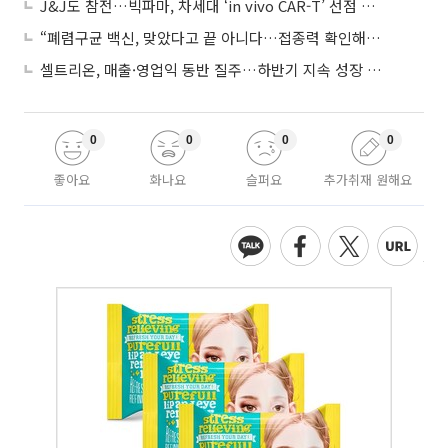
J&J도 참전…빅파마, 차세대 ‘in vivo CAR-T’ 선점 경쟁 본격화
“폐렴구균 백신, 맞았다고 끝 아니다…접종력 확인해야”
셀트리온, 매출·영업익 동반 질주…하반기 지속 성장 전망에 주목
0
0
0
0
좋아요
화나요
슬퍼요
추가취재 원해요