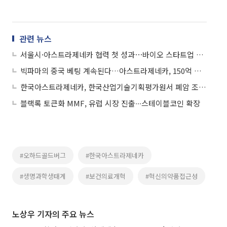
관련 뉴스
서울시·아스트라제네카 협력 첫 성과⋯바이오 스타트업 2곳 글로벌 진출 지원
빅파마의 중국 베팅 계속된다…아스트라제네카, 150억 달러 투자
한국아스트라제네카, 한국산업기술기획평가원서 폐암 조기 검진 독려 강연
블랙록 토큰화 MMF, 유럽 시장 진출∙∙∙스테이블코인 확장
#오하드골드버그
#한국아스트라제네카
#생명과학생태계
#보건의료개혁
#혁신의약품접근성
노상우 기자의 주요 뉴스