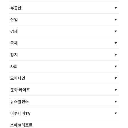
부동산
산업
경제
국제
정치
사회
오피니언
문화·라이프
뉴스발전소
이투데이TV
스페셜리포트