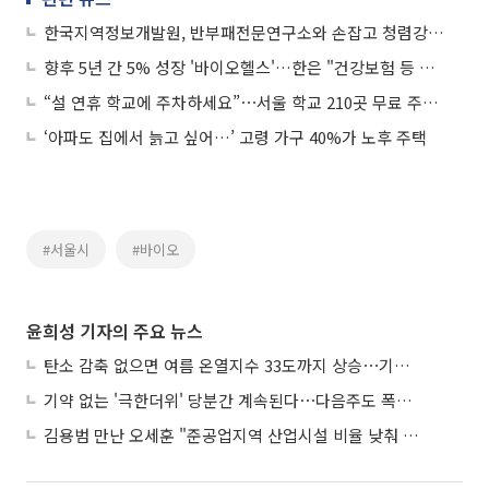
한국지역정보개발원, 반부패전문연구소와 손잡고 청렴강화 나섰다
향후 5년 간 5% 성장 '바이오헬스'…한은 "건강보험 등 데이터로 첨단산업 육성"
“설 연휴 학교에 주차하세요”⋯서울 학교 210곳 무료 주차 개방
‘아파도 집에서 늙고 싶어…’ 고령 가구 40%가 노후 주택
#서울시
#바이오
윤희성 기자의 주요 뉴스
탄소 감축 없으면 여름 온열지수 33도까지 상승⋯기상청, 2100년 미래전망
기약 없는 '극한더위' 당분간 계속된다⋯다음주도 폭염·열대야 지속
김용범 만난 오세훈 "준공업지역 산업시설 비율 낮춰 공급 늘려야"