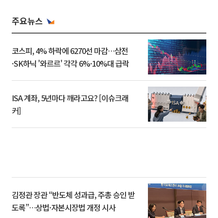
주요뉴스
코스피, 4% 하락에 6270선 마감…삼전
·SK하닉 '와르르' 각각 6%·10%대 급락
ISA 계좌, 5년마다 깨라고요? [이슈크래
커]
김정관 장관 “반도체 성과급, 주총 승인 받
도록”…상법·자본시장법 개정 시사