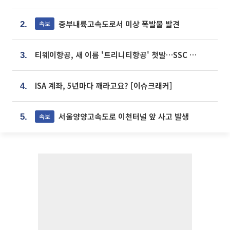
중부내륙고속도로서 미상 폭발물 발견
속보
2.
티웨이항공, 새 이름 '트리니티항공' 첫발…SSC 전략 본격화
3.
ISA 계좌, 5년마다 깨라고요? [이슈크래커]
4.
서울양양고속도로 이천터널 앞 사고 발생
속보
5.