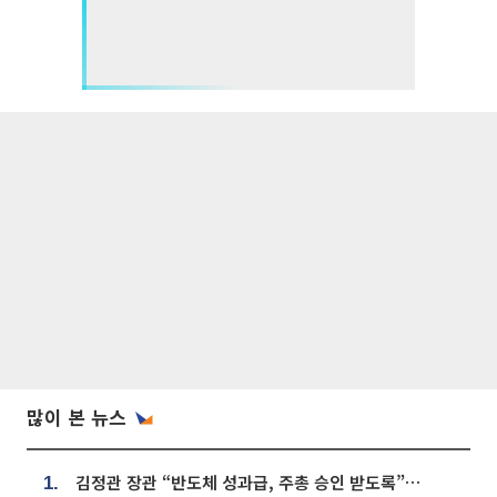
많이 본 뉴스
김정관 장관 “반도체 성과급, 주총 승인 받도록”…상법·자본시장법 개정 시사
1.