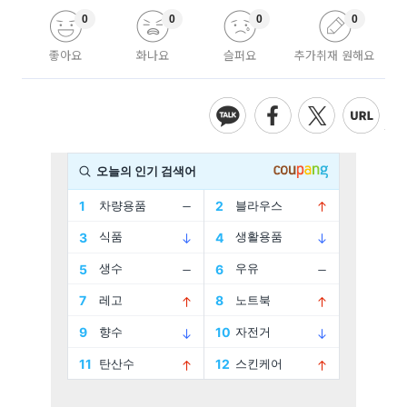
0
0
0
0
좋아요
화나요
슬퍼요
추가취재 원해요