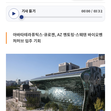
기사 듣기
00:00 / 03:32
아바타테라퓨틱스·큐로젠, AZ 멘토링·스웨덴 바이오벤
처허브 입주 기회