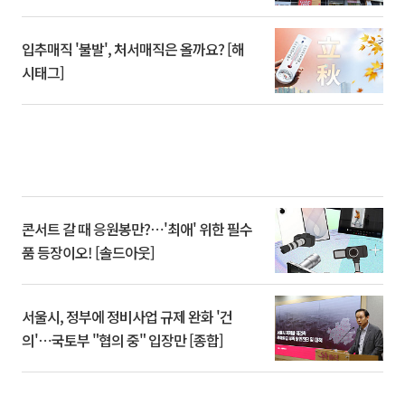
입추매직 '불발', 처서매직은 올까요? [해
시태그]
콘서트 갈 때 응원봉만?⋯'최애' 위한 필수
품 등장이오! [솔드아웃]
서울시, 정부에 정비사업 규제 완화 '건
의'⋯국토부 "협의 중" 입장만 [종합]