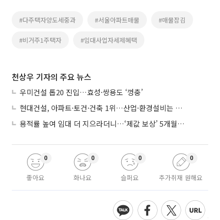
#다주택자양도세중과
#서울아파트매물
#매물잠김
#비거주1주택자
#임대사업자세제혜택
천상우 기자의 주요 뉴스
우미건설 톱20 진입…효성·쌍용도 ‘껑충’
현대건설, 아파트·토건·건축 1위…산업·환경설비는 삼성E&A
용적률 높여 임대 더 지으라더니…‘제값 보상’ 5개월째 국회에 발목
0
0
0
0
좋아요
화나요
슬퍼요
추가취재 원해요