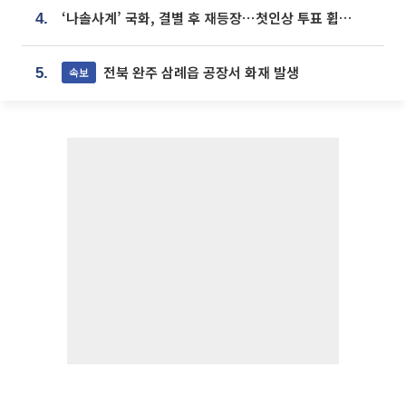
‘나솔사계’ 국화, 결별 후 재등장⋯첫인상 투표 휩쓸고 ‘인기녀’ 등극
4.
전북 완주 삼례읍 공장서 화재 발생
속보
5.