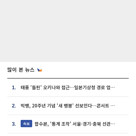
많이 본 뉴스
태풍 '돌핀' 오키나와 접근…일본기상청 경로 업데이트
1.
빅뱅, 20주년 기념 '새 뱅봉' 선보인다⋯콘서트 앞두고 팝업 개최
2.
합수본, '통계 조작' 서울·경기·충북 선관위 등 추가 압수수색
속보
3.