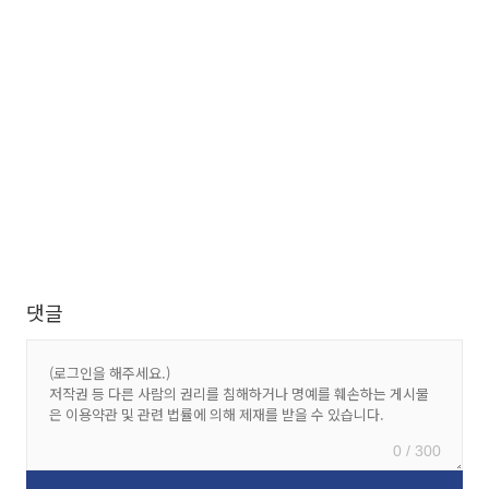
댓글
0 / 300