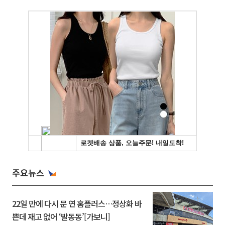
주요뉴스
22일 만에 다시 문 연 홈플러스…정상화 바
쁜데 재고 없어 ‘발동동’[가보니]