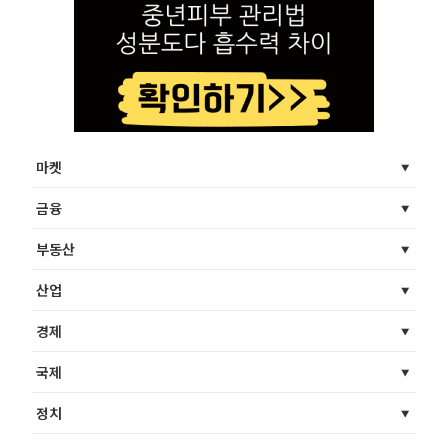
마켓
금융
부동산
산업
경제
국제
정치