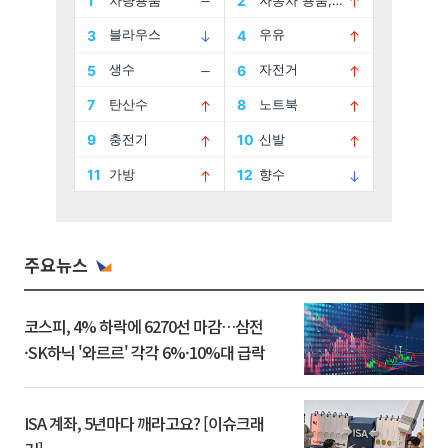
주요뉴스
코스피, 4% 하락에 6270선 마감…삼전
·SK하닉 '와르르' 각각 6%·10%대 급락
ISA 계좌, 5년마다 깨라고요? [이슈크래