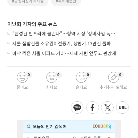
#공정시장가액비율
#세제개편안
이난희 기자의 주요 뉴스
"완성된 인프라에 몰린다"⋯청약 시장 '정비사업 독주' 42배 격차
서울 집합건물 소유권이전등기, 상반기 13만건 돌파
바닥 찍은 서울 아파트 거래⋯세제 개편 앞두고 관망세
0
0
0
0
좋아요
화나요
슬퍼요
추가취재 원해요