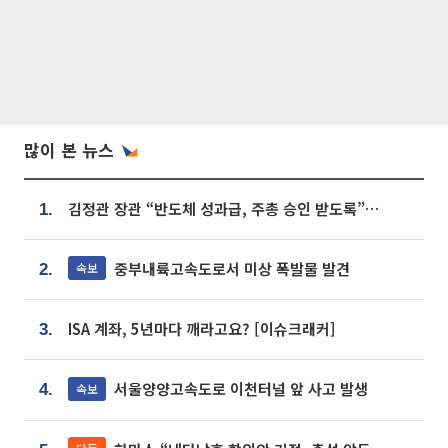
많이 본 뉴스
김정관 장관 “반도체 성과급, 주총 승인 받도록”…상법·자본시장법 개정 시사
1.
중부내륙고속도로서 미상 폭발물 발견
속보
2.
ISA 계좌, 5년마다 깨라고요? [이슈크래커]
3.
서울양양고속도로 이천터널 앞 사고 발생
속보
4.