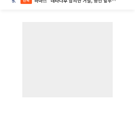
하마스 “네타냐후 합의안 거절, 총선 앞두고 시간 끌기”
단독
5.