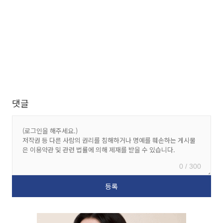
댓글
0 / 300