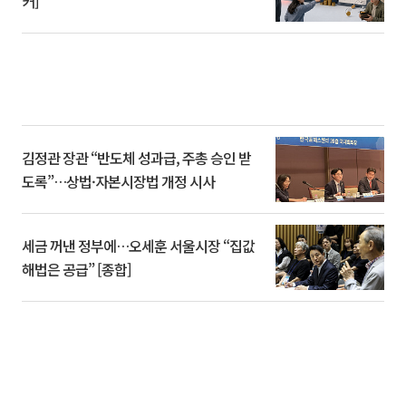
커]
김정관 장관 “반도체 성과급, 주총 승인 받
도록”…상법·자본시장법 개정 시사
세금 꺼낸 정부에…오세훈 서울시장 “집값
해법은 공급” [종합]