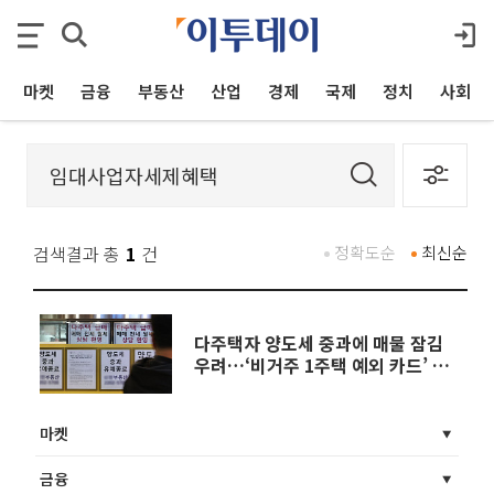
마켓
금융
부동산
산업
경제
국제
정치
사회
검색결과 총
1
건
정확도순
최신순
다주택자 양도세 중과에 매물 잠김
우려…‘비거주 1주택 예외 카드’ 먹
힐까
마켓
금융