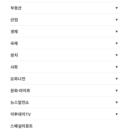
부동산
산업
경제
국제
정치
사회
오피니언
문화·라이프
뉴스발전소
이투데이TV
스페셜리포트