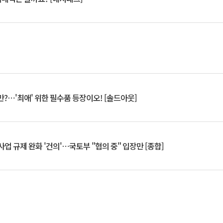
?⋯'최애' 위한 필수품 등장이오! [솔드아웃]
업 규제 완화 '건의'⋯국토부 "협의 중" 입장만 [종합]