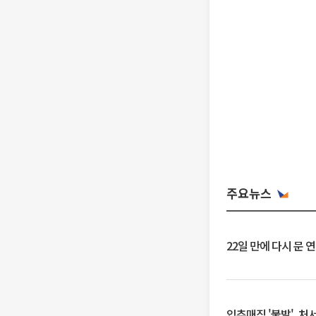
주요뉴스
22일 만에 다시 문 
입추매직 '불발', 처