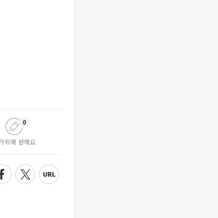
0
가취재 원해요