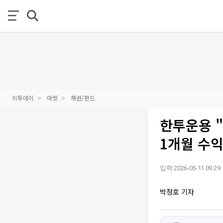
이투데이
마켓
채권/펀드
한투운용 "
1개월 수익
입력 2026-05-11 09:29
박정호 기자