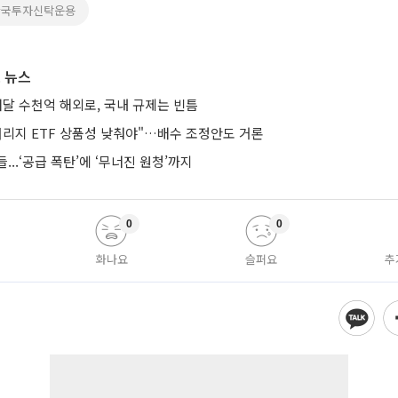
한국투자신탁운용
 뉴스
매달 수천억 해외로, 국내 규제는 빈틈
버리지 ETF 상품성 낮춰야"…배수 조정안도 거론
...‘공급 폭탄’에 ‘무너진 원청’까지
0
0
화나요
슬퍼요
추