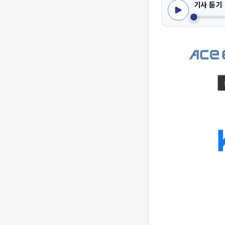
기사 듣기