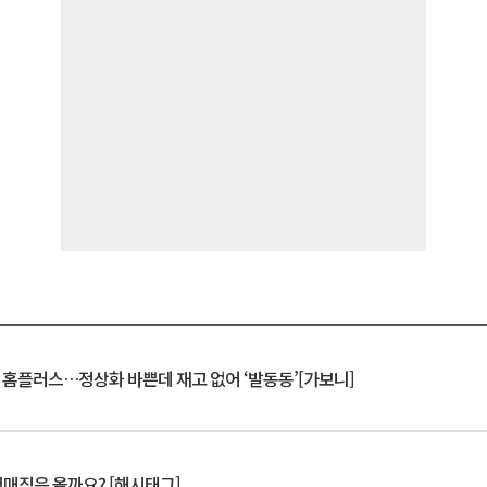
연 홈플러스…정상화 바쁜데 재고 없어 ‘발동동’[가보니]
서매직은 올까요? [해시태그]