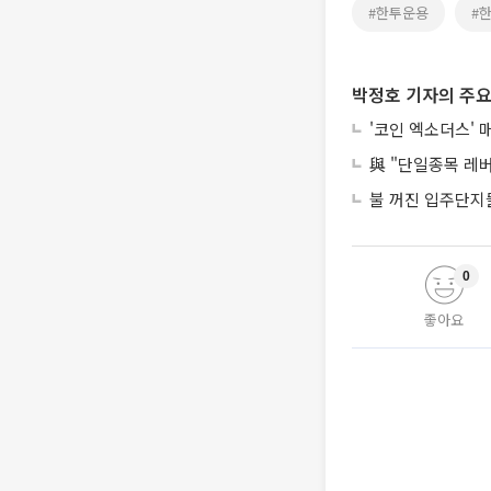
#한투운용
#
박정호 기자의 주요
'코인 엑소더스' 
與 "단일종목 레
불 꺼진 입주단지들
0
좋아요