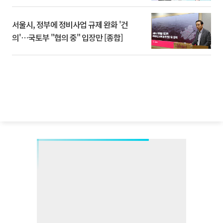
서울시, 정부에 정비사업 규제 완화 '건
의'⋯국토부 "협의 중" 입장만 [종합]