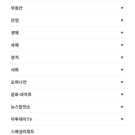
부동산
산업
경제
국제
정치
사회
오피니언
문화·라이프
뉴스발전소
이투데이TV
스페셜리포트