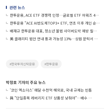
관련 뉴스
한투운용, ACE ETF 경쟁력 인정…글로벌 ETF 어워즈 4개 부문 수상
한투운용 "ACE AI반도체TOP3+ ETF, 연초 이후 개인 순매수 1000억원 돌파"
배재규 한투운용 대표, 청소년 불법 사이버도박 예방 릴레이 참여
美 클래리티 법안 연내 통과 가능성 13%…상원 문턱서 제동
#한국투자신탁운용
#한투운용
박정호 기자의 주요 뉴스
'코인 엑소더스' 매달 수천억 해외로, 국내 규제는 빈틈
與 "단일종목 레버리지 ETF 상품성 낮춰야"…배수 조정안도 거론