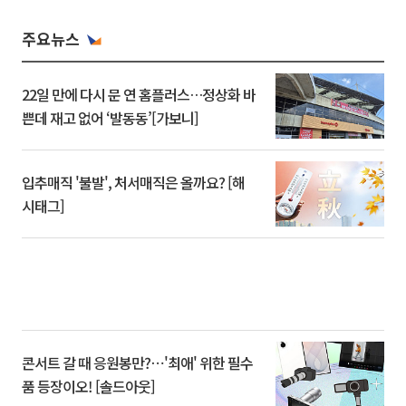
주요뉴스
22일 만에 다시 문 연 홈플러스…정상화 바
쁜데 재고 없어 ‘발동동’[가보니]
입추매직 '불발', 처서매직은 올까요? [해
시태그]
콘서트 갈 때 응원봉만?⋯'최애' 위한 필수
품 등장이오! [솔드아웃]