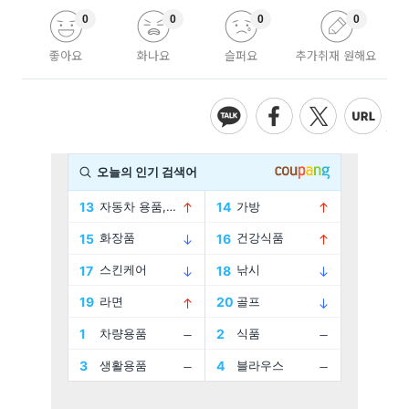
0
0
0
0
좋아요
화나요
슬퍼요
추가취재 원해요