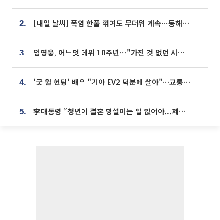
[내일 날씨] 폭염 한풀 꺾여도 무더위 계속⋯동해안 이틀 연속 비
2.
임영웅, 어느덧 데뷔 10주년⋯"가진 것 없던 시절, 내 앞엔 20명의 팬뿐"
3.
'굿 윌 헌팅' 배우 "기아 EV2 덕분에 살아"…교통사고 후 안전성 극찬
4.
李대통령 “청년이 결혼 망설이는 일 없어야...제도상 불이익 조사”
5.