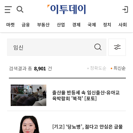
마켓
금융
부동산
산업
경제
국제
정치
사회
검색결과 총
8,901
건
정확도순
최신순
출산율 반등세 속 임신출산·유아교
육박람회 '북적' [포토]
[기고] ‘당뇨병’, 젊다고 안심은 금물