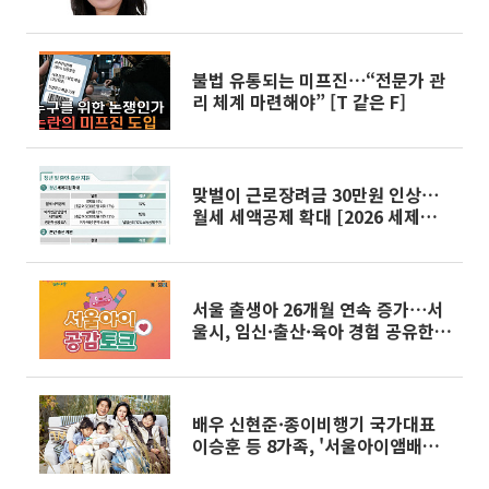
불법 유통되는 미프진⋯“전문가 관
리 체계 마련해야” [T 같은 F]
맞벌이 근로장려금 30만원 인상⋯
월세 세액공제 확대 [2026 세제개
편]
서울 출생아 26개월 연속 증가⋯서
울시, 임신·출산·육아 경험 공유한
다
배우 신현준·종이비행기 국가대표
이승훈 등 8가족, '서울아이앰배서
더 4기'로 활동