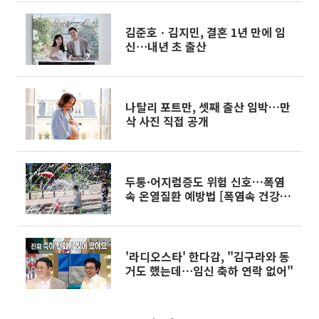
김준호ㆍ김지민, 결혼 1년 만에 임
신⋯내년 초 출산
나탈리 포트만, 셋째 출산 임박…만
삭 사진 직접 공개
두통·어지럼증도 위험 신호…폭염
속 온열질환 예방법 [폭염속 건강관
리]
'라디오스타' 한다감, "김구라와 동
거도 했는데⋯임신 축하 연락 없어"