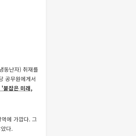
(냉동난자) 취재를
담당 공무원에게서
 '붙잡은 미래,
영역에 가깝다. 그
않았다.