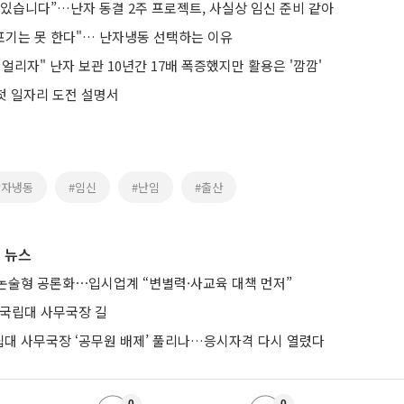
 있습니다”…난자 동결 2주 프로젝트, 사실상 임신 준비 같아
 포기는 못 한다"… 난자냉동 선택하는 이유
 얼리자" 난자 보관 10년간 17배 폭증했지만 활용은 '깜깜'
 첫 일자리 도전 설명서
난자냉동
#임신
#난임
#출산
 뉴스
논술형 공론화⋯입시업계 “변별력·사교육 대책 먼저”
 국립대 사무국장 길
립대 사무국장 ‘공무원 배제’ 풀리나…응시자격 다시 열렸다