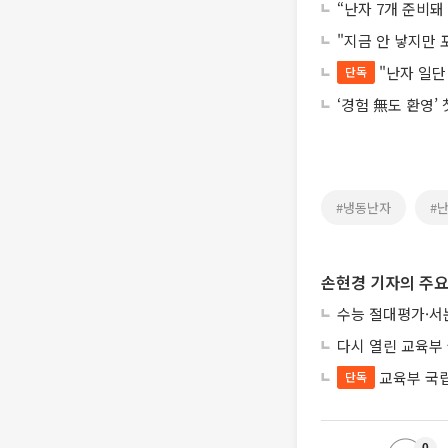
“난자 7개 준비돼
"지금 안 낳지만
"난자 일단
단독
‘경험 無도 환영’
#냉동난자
#
손현경 기자의 주요
수능 절대평가·서
다시 열린 교육부
교육부 국
단독