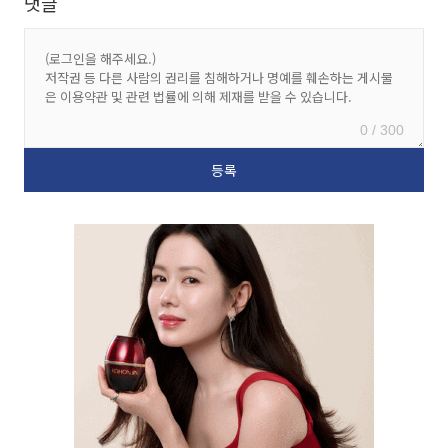
댓글
0 / 300