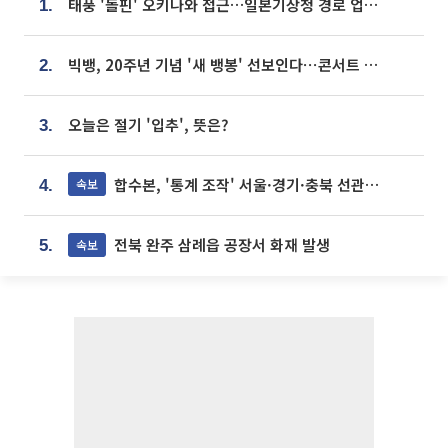
태풍 '돌핀' 오키나와 접근…일본기상청 경로 업데이트
1.
빅뱅, 20주년 기념 '새 뱅봉' 선보인다⋯콘서트 앞두고 팝업 개최
2.
오늘은 절기 '입추', 뜻은?
3.
합수본, '통계 조작' 서울·경기·충북 선관위 등 추가 압수수색
속보
4.
전북 완주 삼례읍 공장서 화재 발생
속보
5.