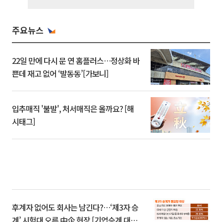
주요뉴스
22일 만에 다시 문 연 홈플러스…정상화 바
쁜데 재고 없어 ‘발동동’[가보니]
입추매직 '불발', 처서매직은 올까요? [해
시태그]
후계자 없어도 회사는 남긴다?…‘제3자 승
계’ 시험대 오른 中企 현장 [기업승계 대전