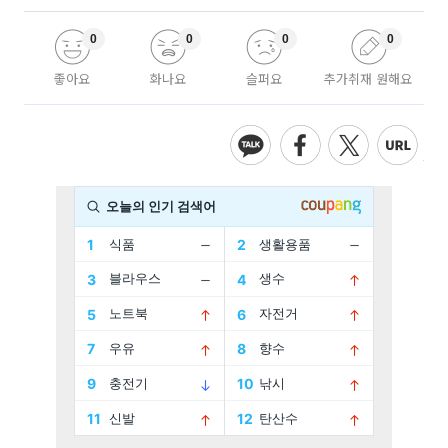
0
0
0
0
좋아요
화나요
슬퍼요
추가취재 원해요