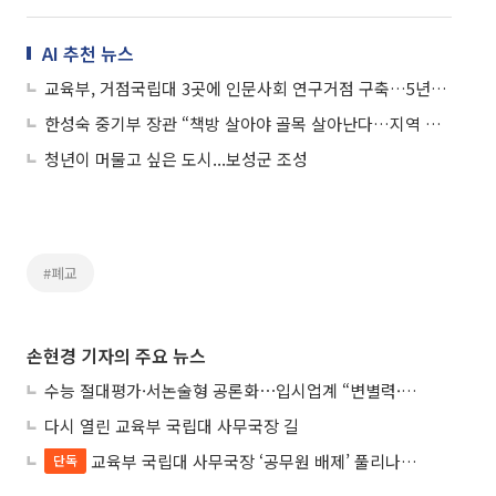
AI 추천 뉴스
교육부, 거점국립대 3곳에 인문사회 연구거점 구축…5년간 대학당 200억 지원
한성숙 중기부 장관 “책방 살아야 골목 살아난다…지역 문화 거점으로 육성”
청년이 머물고 싶은 도시...보성군 조성
#폐교
손현경 기자의 주요 뉴스
수능 절대평가·서논술형 공론화⋯입시업계 “변별력·사교육 대책 먼저”
다시 열린 교육부 국립대 사무국장 길
교육부 국립대 사무국장 ‘공무원 배제’ 풀리나…응시자격 다시 열렸다
단독