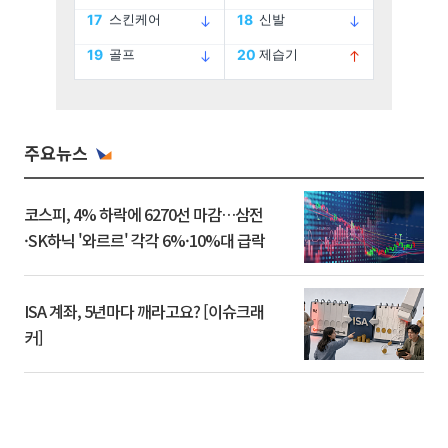
주요뉴스
코스피, 4% 하락에 6270선 마감…삼전
·SK하닉 '와르르' 각각 6%·10%대 급락
ISA 계좌, 5년마다 깨라고요? [이슈크래
커]