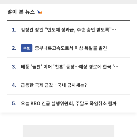
많이 본 뉴스
김정관 장관 “반도체 성과급, 주총 승인 받도록”…상법·자본시장법 개정 시사
1.
중부내륙고속도로서 미상 폭발물 발견
속보
2.
태풍 '돌핀' 이어 '찬홈' 등장…예상 경로에 한국 '한숨'
3.
급등한 국제 금값…국내 금시세는?
4.
오늘 KBO 긴급 실행위원회, 주말도 폭염취소 될까
5.