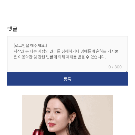
댓글
0 / 300