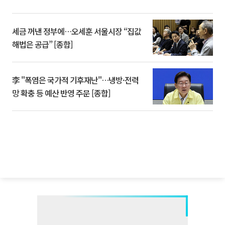
세금 꺼낸 정부에…오세훈 서울시장 “집값
해법은 공급” [종합]
李 "폭염은 국가적 기후재난"…냉방·전력
망 확충 등 예산 반영 주문 [종합]