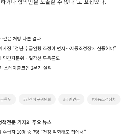
하거나 합의안을 도출할 수 없다”고 꼬집었다.
…같은 처방 다른 결과
이사장 "정년·수급연령 조정이 먼저⋯자동조정장치 신중해야"
위 민간자문위⋯일각선 무용론도
린 스테이블코인 2분기 실적
연금특위
#민간자문위원회
#국민연금
#자동조정장치
정책전문 기자의 주요 뉴스
수급자 10명 중 7명 “건강 악화해도 집에서”