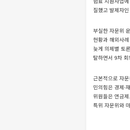
험료 지원사업에
질했고 발제자인
부실한 자문위 운
현황과 해외사례 
늦게 의제별 토론
탈하면서 9차 회
근본적으로 자문
민의힘은 경제·재
위원들은 연금제도
특위 자문위와 마