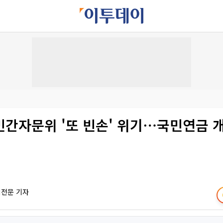
민간자문위 '또 빈손' 위기⋯국민연금 개
책전문 기자