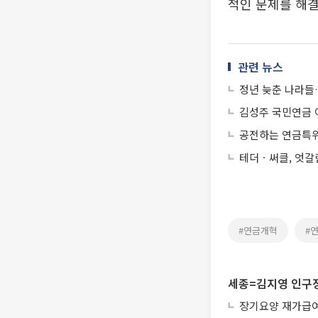
적인 문제를 해결
관련 뉴스
정년 늦춘 나라들
김성주 국민연금 
공전하는 연금특
테더ㆍ써클, 엇갈
#연금개혁
#
세종=김지영 인구
장기요양 재가급여 