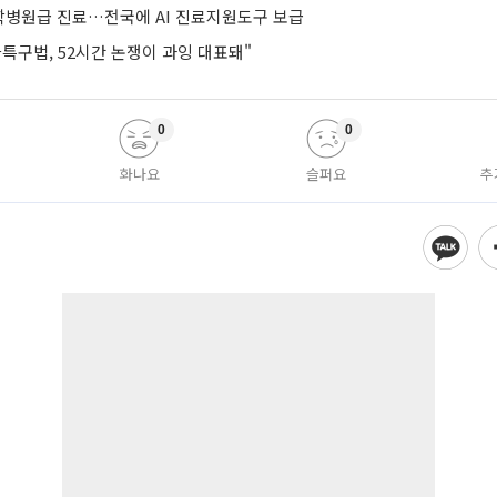
병원급 진료…전국에 AI 진료지원도구 보급
특구법, 52시간 논쟁이 과잉 대표돼"
0
0
화나요
슬퍼요
추