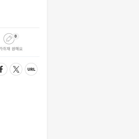
0
가취재 원해요