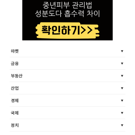
마켓
금융
부동산
산업
경제
국제
정치