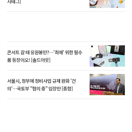
시태그]
콘서트 갈 때 응원봉만?⋯'최애' 위한 필수
품 등장이오! [솔드아웃]
서울시, 정부에 정비사업 규제 완화 '건
의'⋯국토부 "협의 중" 입장만 [종합]