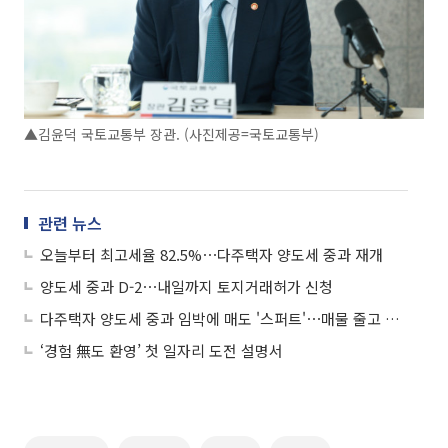
▲김윤덕 국토교통부 장관. (사진제공=국토교통부)
관련 뉴스
오늘부터 최고세율 82.5%⋯다주택자 양도세 중과 재개
양도세 중과 D-2⋯내일까지 토지거래허가 신청
다주택자 양도세 중과 임박에 매도 '스퍼트'⋯매물 줄고 토허 신청 몰렸다
‘경험 無도 환영’ 첫 일자리 도전 설명서