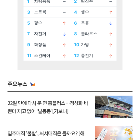
주요뉴스
22일 만에 다시 문 연 홈플러스…정상화 바
쁜데 재고 없어 ‘발동동’[가보니]
입추매직 '불발', 처서매직은 올까요? [해