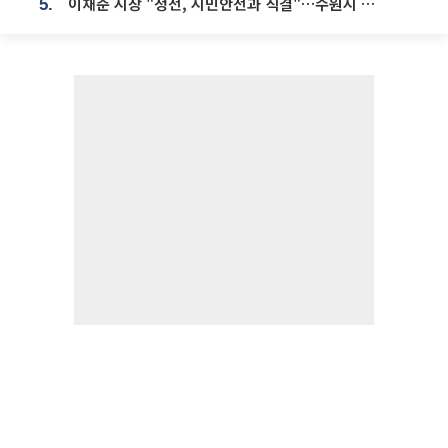
이재준 시장 "정전, 시민안전과 직결"…수원시 비상대응체계 가동
5.