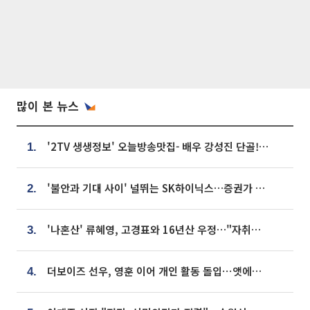
많이 본 뉴스
'2TV 생생정보' 오늘방송맛집- 배우 강성진 단골! 쌀국수ㆍ푸팟퐁 커리 맛집 '블○○○'
1.
'불안과 기대 사이' 널뛰는 SK하이닉스…증권가 "HBM4·LTA 기반 펀터멘털 견고"
2.
'나혼산' 류혜영, 고경표와 16년산 우정…"자취방서 부모님과 마주쳐"
3.
더보이즈 선우, 영훈 이어 개인 활동 돌입⋯앳에어리어와 전속계약
4.