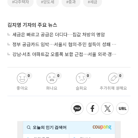
#다주택자
#양도세
#중과
#세금
김지영 기자의 주요 뉴스
세금은 빠르고 공급은 더디다…집값 처방의 명암
정부 공급카드 임박…서울시 협의·주민 설득이 성패 가른다
강남·서초 아파트값 오름폭 보합 근접⋯서울 외곽·경기 남부 중심 매수세
0
0
0
0
좋아요
화나요
슬퍼요
추가취재 원해요