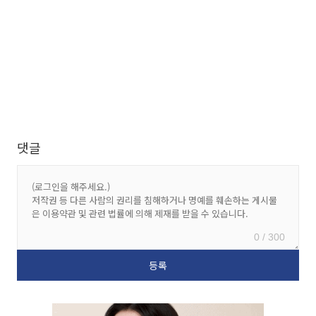
댓글
0 / 300