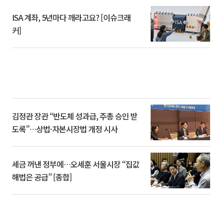
ISA 계좌, 5년마다 깨라고요? [이슈크래
커]
김정관 장관 “반도체 성과급, 주총 승인 받
도록”…상법·자본시장법 개정 시사
세금 꺼낸 정부에…오세훈 서울시장 “집값
해법은 공급” [종합]