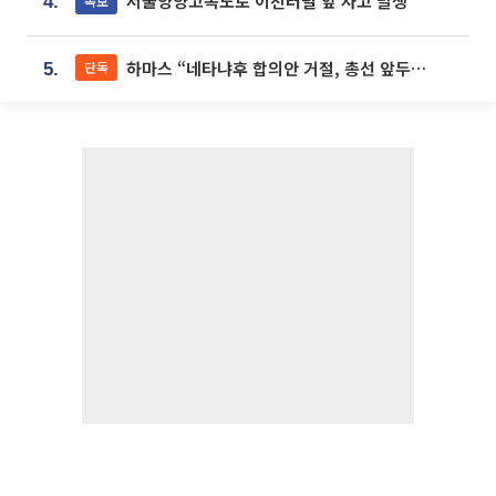
서울양양고속도로 이천터널 앞 사고 발생
속보
4.
하마스 “네타냐후 합의안 거절, 총선 앞두고 시간 끌기”
단독
5.