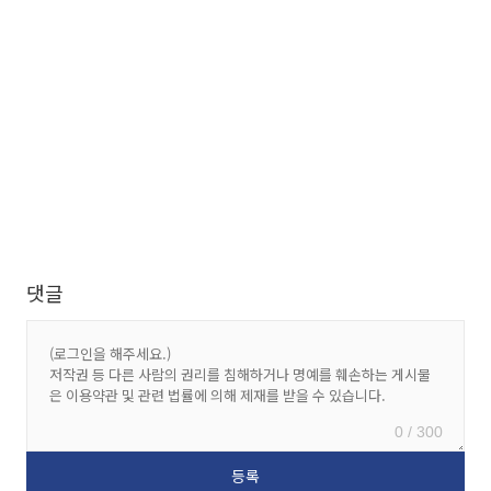
댓글
0 / 300