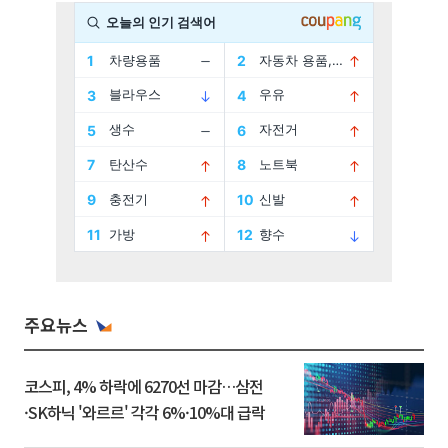
주요뉴스
코스피, 4% 하락에 6270선 마감…삼전
·SK하닉 '와르르' 각각 6%·10%대 급락