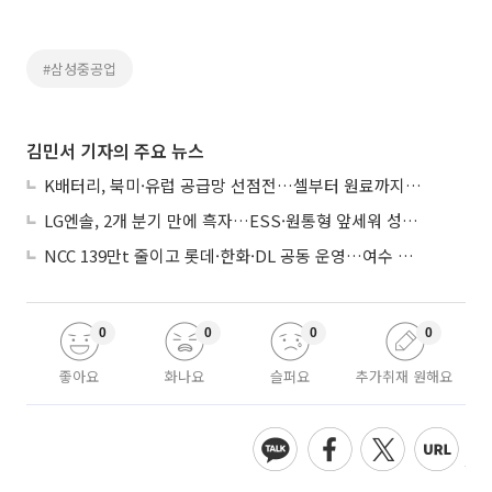
#삼성중공업
김민서 기자의 주요 뉴스
K배터리, 북미·유럽 공급망 선점전…셀부터 원료까지 현지화
LG엔솔, 2개 분기 만에 흑자…ESS·원통형 앞세워 성장 가속
NCC 139만t 줄이고 롯데·한화·DL 공동 운영…여수 1호 본궤도
0
0
0
0
좋아요
화나요
슬퍼요
추가취재 원해요