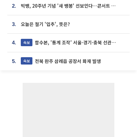
빅뱅, 20주년 기념 '새 뱅봉' 선보인다⋯콘서트 앞두고 팝업 개최
2.
오늘은 절기 '입추', 뜻은?
3.
합수본, '통계 조작' 서울·경기·충북 선관위 등 추가 압수수색
속보
4.
전북 완주 삼례읍 공장서 화재 발생
속보
5.