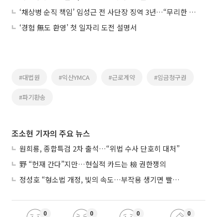
‘채상병 순직 책임’ 임성근 전 사단장 징역 3년…“무리한 지시가 원인”
‘경험 無도 환영’ 첫 일자리 도전 설명서
#대법원
#익산YMCA
#근로계약
#임금청구권
#파기환송
조소현 기자의 주요 뉴스
원희룡, 종합특검 2차 출석…“위법 수사 단호히 대처”
野 “헌재 간다”지만…현실적 카드는 檢 권한쟁의
정성호 “형소법 개정, 빛의 속도…부작용 생기면 빨리 고쳐야”
0
0
0
0