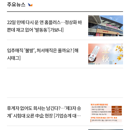
주요뉴스
22일 만에 다시 문 연 홈플러스…정상화 바
쁜데 재고 없어 ‘발동동’[가보니]
입추매직 '불발', 처서매직은 올까요? [해
시태그]
후계자 없어도 회사는 남긴다?…‘제3자 승
계’ 시험대 오른 中企 현장 [기업승계 대전
환]