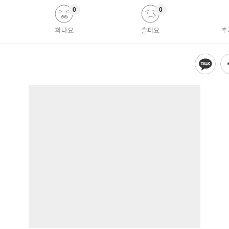
0
0
화나요
슬퍼요
추