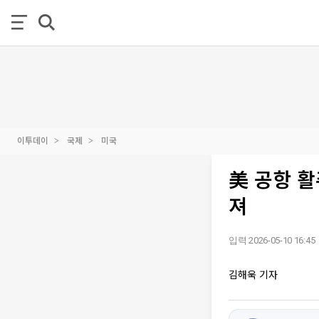
이투데이
국제
미국
美 공항 
져
입력 2026-05-10 16:45
김해욱 기자