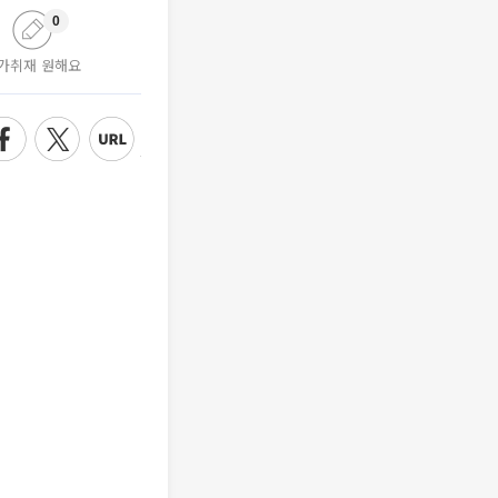
0
가취재 원해요