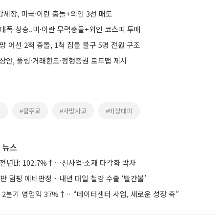
강세장, 미국·이란 충돌+외인 3선 매도
대폭 상승..미·이란 무력충돌+외인 코스피 투매
망 어선 2척 충돌, 1척 침몰 불구 5명 전원 구조
예상안, 풀링·거래한도·정형증권 로드맵 제시
돌
#활주로
#사망사고
#비상대피
 뉴스
 전년比 102.7%↑…신사업·소재 다각화 박차
판 덤핑 예비판정…내년 대일 철강 수출 ‘빨간불’
2분기 영업익 37%↑…“데이터센터 사업, 새로운 성장 축”