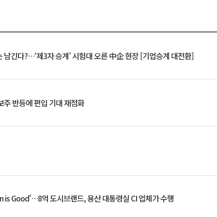
 남긴다?…‘제3자 승계’ 시험대 오른 中企 현장 [기업승계 대전환]
후보주 반등에 편입 기대 재점화
an is Good'…8억 도시브랜드, 용산 대통령실 CI 업체가 수행