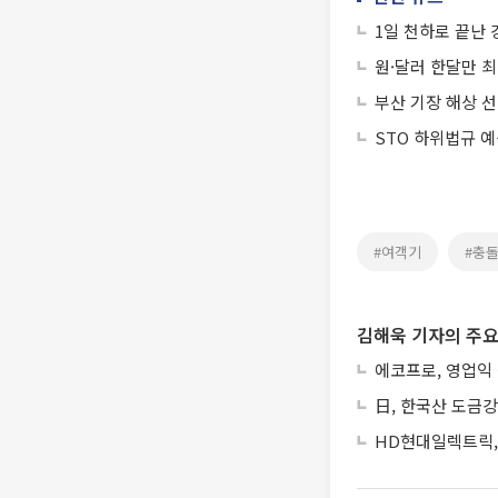
1일 천하로 끝난 
원·달러 한달만 최
부산 기장 해상 선
STO 하위법규 
#여객기
#충
김해욱 기자의 주요
에코프로, 영업익
日, 한국산 도금강
HD현대일렉트릭, 