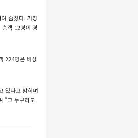
치여 숨졌다. 기장
승객 12명이 경
 224명은 비상
하고 있다고 밝히며
며 “그 누구라도