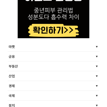
마켓
금융
부동산
산업
경제
국제
정치