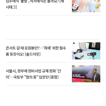
입추매직 '불발', 처서매직은 올까요? [해
시태그]
콘서트 갈 때 응원봉만?⋯'최애' 위한 필수
품 등장이오! [솔드아웃]
서울시, 정부에 정비사업 규제 완화 '건
의'⋯국토부 "협의 중" 입장만 [종합]