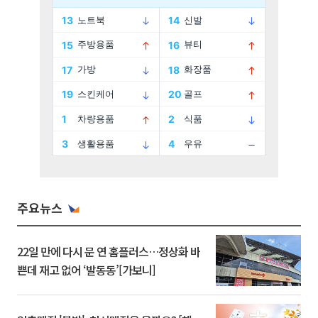
주요뉴스
22일 만에 다시 문 연 홈플러스…정상화 바
쁜데 재고 없어 ‘발동동’[가보니]