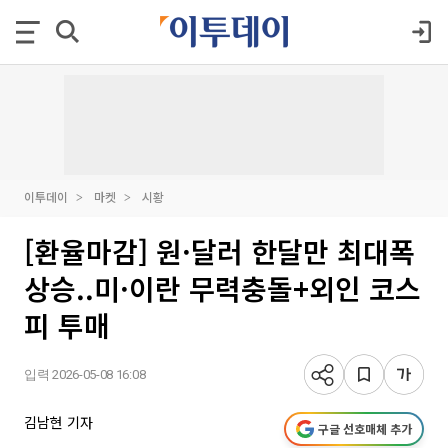
이투데이
마켓
시황
[환율마감] 원·달러 한달만 최대폭
상승..미·이란 무력충돌+외인 코스
피 투매
입력 2026-05-08 16:08
김남현 기자
구글 선호매체 추가