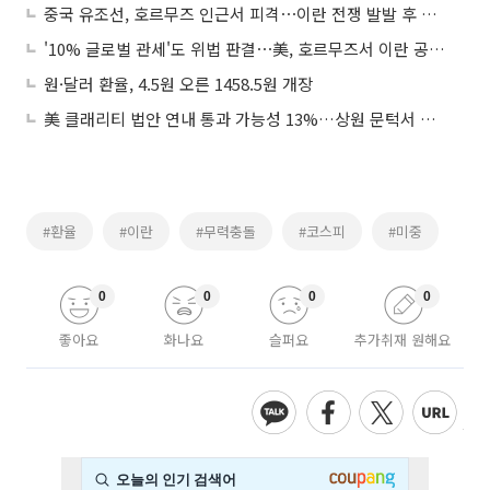
중국 유조선, 호르무즈 인근서 피격⋯이란 전쟁 발발 후 처음
'10% 글로벌 관세'도 위법 판결⋯美, 호르무즈서 이란 공습 外
원·달러 환율, 4.5원 오른 1458.5원 개장
美 클래리티 법안 연내 통과 가능성 13%…상원 문턱서 제동
#환율
#이란
#무력충돌
#코스피
#미중
0
0
0
0
좋아요
화나요
슬퍼요
추가취재 원해요