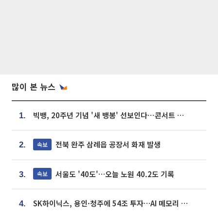
많이 본 뉴스
빅뱅, 20주년 기념 '새 뱅봉' 선보인다⋯콘서트 앞두고 팝업 개최
1.
전북 완주 삼례읍 공장서 화재 발생
속보
2.
서울도 '40도'…오늘 노원 40.2도 기록
속보
3.
SK하이닉스, 용인·청주에 54조 투자…AI 메모리 생산기지 키운다
4.