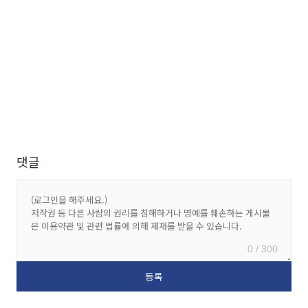
댓글
0 / 300