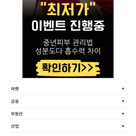
마켓
금융
부동산
산업