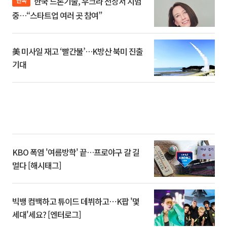
한국 드론기술, 우크라 전장서 시험
단독
중…“스타트업 여러 곳 참여”
美 미사일 재고 ‘빨간불’…K방산 북미 진출
기대
KBO 폭염 '여름방학' 끝…프로야구 갈 길
멀다 [해시태그]
빅뱅 컴백하고 튜이드 데뷔하고⋯K팝 '몇
세대'세요? [엔터로그]