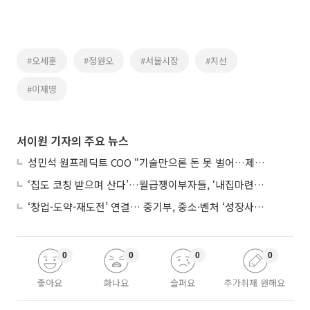
#오세훈
#정원오
#서울시장
#지선
#이재명
서이원 기자의 주요 뉴스
성민석 원프레딕트 COO “기술만으론 돈 못 벌어…제조 AI도 제품 돼야”
‘집도 코칭 받으며 산다’…월급쟁이부자들, ‘내집마련’ 신청 증가세
‘창업-도약-재도전’ 연결… 중기부, 중소·벤처 ‘성장사다리’ 짓는다
0
0
0
0
좋아요
화나요
슬퍼요
추가취재 원해요