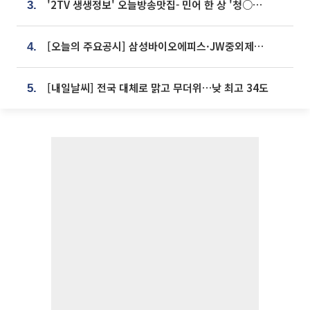
'2TV 생생정보' 오늘방송맛집- 민어 한 상 '청○○○' vs 전복 한 상 '명○'
3.
[오늘의 주요공시] 삼성바이오에피스·JW중외제약·한미반도체·SK바이오사이언스 등
4.
[내일날씨] 전국 대체로 맑고 무더위…낮 최고 34도
5.