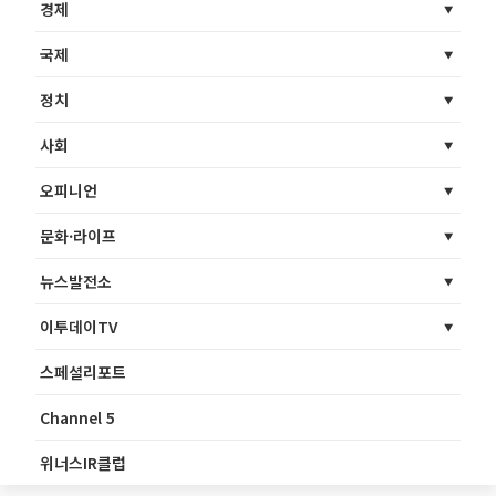
경제
국제
정치
사회
오피니언
문화·라이프
뉴스발전소
이투데이TV
스페셜리포트
Channel 5
위너스IR클럽