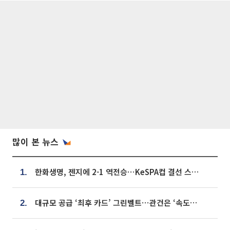
많이 본 뉴스
한화생명, 젠지에 2-1 역전승⋯KeSPA컵 결선 스테이지 2 직행
1.
대규모 공급 ‘최후 카드’ 그린벨트⋯관건은 ‘속도’ [주택공급 승부수의 조건]
2.