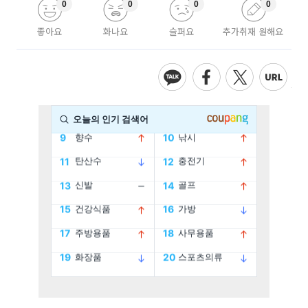
0
0
0
0
좋아요
화나요
슬퍼요
추가취재 원해요