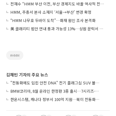
전재수 “HMM 부산 이전, 부산 경제지도 바꿀 역사적 전환점”
HMM, 주총서 본사 소재지 ‘서울→부산’ 변경 확정
“HMM 나무호 두바이 도착”…화재 원인 조사 본격화
美 클래리티 법안 연내 통과 가능성 13%…상원 문턱서 제동
#HMM
김채빈 기자의 주요 뉴스
"전동화에도 입힌 안전 DNA" 전기 플래그십 SUV 볼보 'EX90'
BMW코리아, 8월 온라인 한정판 3종 출시…7시리즈·X7·M340i 투어링
한온시스템, 캐나다 정부서 100억 지원…북미 전동화 시장 가속