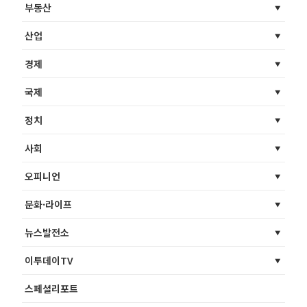
부동산
산업
경제
국제
정치
사회
오피니언
문화·라이프
뉴스발전소
이투데이TV
스페셜리포트