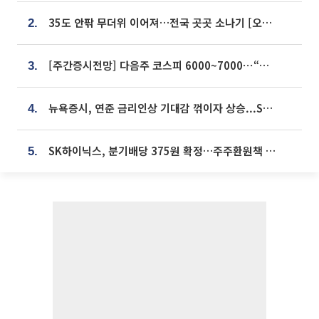
35도 안팎 무더위 이어져…전국 곳곳 소나기 [오늘 날씨]
2.
[주간증시전망] 다음주 코스피 6000~7000⋯“外人 수급은 정책이 변수”
3.
뉴욕증시, 연준 금리인상 기대감 꺾이자 상승...S&P500 사상 최고치 [종합]
4.
SK하이닉스, 분기배당 375원 확정…주주환원책 9월로 앞당겨 발표
5.