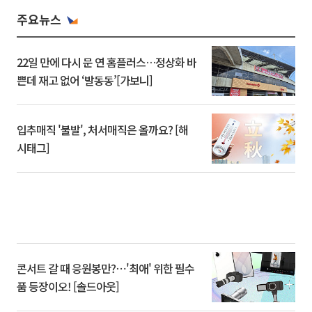
주요뉴스
22일 만에 다시 문 연 홈플러스…정상화 바
쁜데 재고 없어 ‘발동동’[가보니]
입추매직 '불발', 처서매직은 올까요? [해
시태그]
콘서트 갈 때 응원봉만?⋯'최애' 위한 필수
품 등장이오! [솔드아웃]