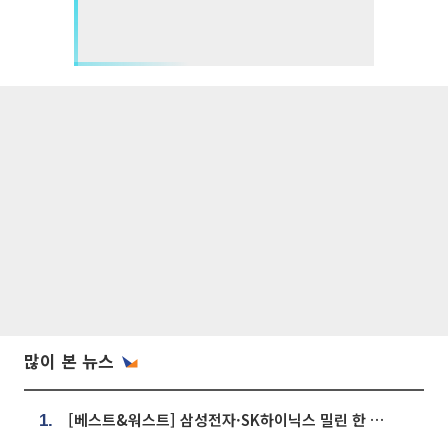
많이 본 뉴스
[베스트&워스트] 삼성전자·SK하이닉스 밀린 한 주…상상인증권은 85% 급등
1.