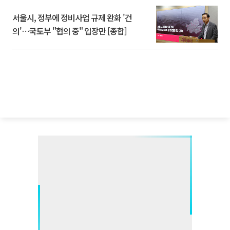
서울시, 정부에 정비사업 규제 완화 '건
의'⋯국토부 "협의 중" 입장만 [종합]