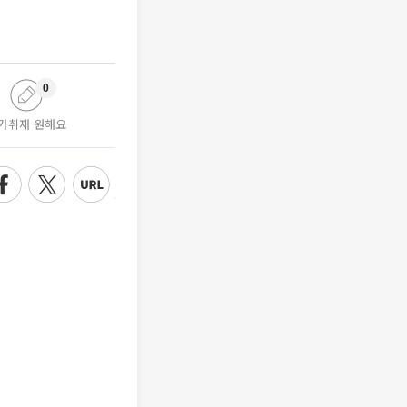
0
가취재 원해요