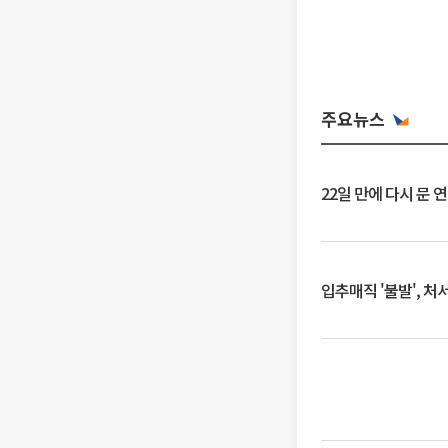
주요뉴스
22일 만에 다시 문 
입추매직 '불발', 처