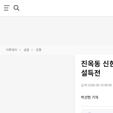
이투데이
금융
은행
진옥동 신한
설득전
입력 2026-05-10 09:00
박선현 기자