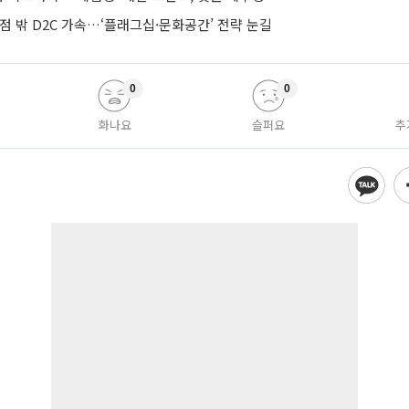
점 밖 D2C 가속…‘플래그십·문화공간’ 전략 눈길
0
0
화나요
슬퍼요
추