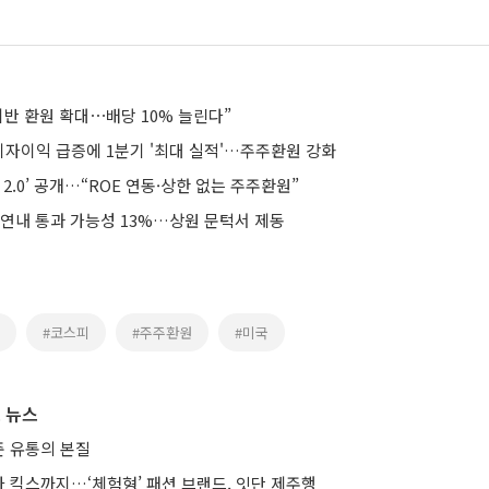
기반 환원 확대⋯배당 10% 늘린다”
이자이익 급증에 1분기 '최대 실적'…주주환원 강화
 2.0’ 공개…“ROE 연동·상한 없는 주주환원”
 연내 통과 가능성 13%…상원 문턱서 제동
#코스피
#주주환원
#미국
 뉴스
 유통의 본질
 킥스까지…‘체험형’ 패션 브랜드, 잇단 제주행