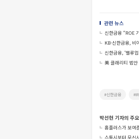
관련 뉴스
신한금융 “ROE 
KB·신한금융, 비
신한금융, ‘밸류업
美 클래리티 법안
#신한금융
#IR
박선현 기자의 주요
홈플러스가 보여준
스투시부터 무신사