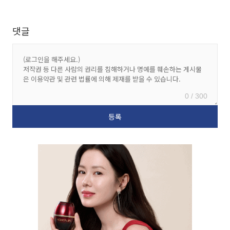
댓글
0 / 300