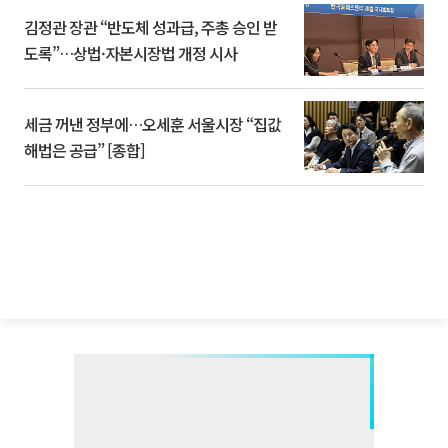
김정관 장관 “반도체 성과급, 주총 승인 받
도록”…상법·자본시장법 개정 시사
세금 꺼낸 정부에…오세훈 서울시장 “집값
해법은 공급” [종합]