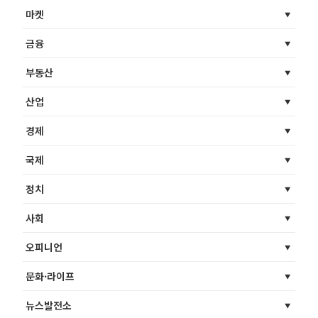
마켓
금융
부동산
산업
경제
국제
정치
사회
오피니언
문화·라이프
뉴스발전소