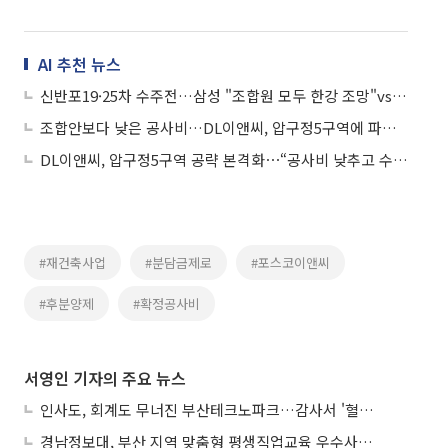
AI 추천 뉴스
신반포19·25차 수주전…삼성 "조합원 모두 한강 조망"vs포스코 "2억 조기 지원"
조합안보다 낮은 공사비…DL이앤씨, 압구정5구역에 파격 제안
DL이앤씨, 압구정5구역 공략 본격화⋯“공사비 낮추고 수익 극대화”
#재건축사업
#분담금제로
#포스코이앤씨
#후분양제
#확정공사비
서영인 기자의 주요 뉴스
인사도, 회계도 무너진 부산테크노파크…감사서 '혈세 유용·인사 뒤집기' 적발
경남정보대, 부산 지역 맞춤형 평생직업교육 우수사례로 혁신 주도