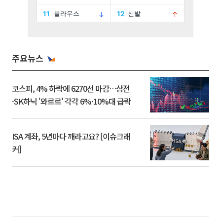
주요뉴스
코스피, 4% 하락에 6270선 마감…삼전
·SK하닉 '와르르' 각각 6%·10%대 급락
ISA 계좌, 5년마다 깨라고요? [이슈크래
커]