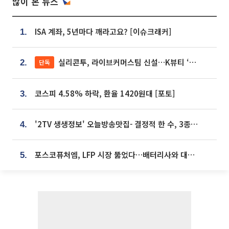
많이 본 뉴스
ISA 계좌, 5년마다 깨라고요? [이슈크래커]
1.
실리콘투, 라이브커머스팀 신설…K뷰티 ‘글로벌 판매망’ 확대[K뷰티 라방戰]
단독
2.
코스피 4.58% 하락, 환율 1420원대 [포토]
3.
'2TV 생생정보' 오늘방송맛집- 결정적 한 수, 3종 메밀면! 메밀 소바 맛집 '의○○○○'
4.
포스코퓨처엠, LFP 시장 뚫었다…배터리사와 대규모 장기 공급 합의
5.